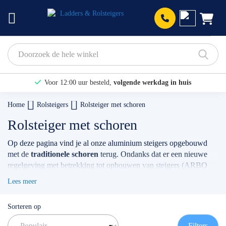
Prod
Voor 12:00 uur besteld,
volgende werkdag in huis
Bekijk hier onze Actiepagina
Home
Rolsteigers
Rolsteiger met schoren
Binnen 1 dag een
gratis offerte
Rolsteiger met schoren
Op deze pagina vind je al onze aluminium steigers opgebouwd
met de
traditionele schoren
terug. Ondanks dat er een nieuwe
regelgeving met betrekking tot opbouwen van steigers (ARBO
norm) bestaat, zijn de geschoorde uitvoeringen nog een
Lees meer
veelgewenste samenstelling onder onze klanten. Je kan kiezen uit
verschillende breedte, lengtes, werkhoogtes en soorten vloeren.
Sorteren op
Keuze genoeg! Ben jij een professional en ben je juist op zoek
naar een steiger die wel voldoet aan de actuele opbouw norm (A-
Filters