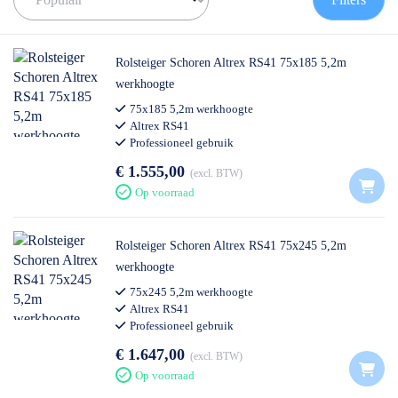
blad)? Bekijk dan onze
steiger met voorloopleuning
, en kom je er
niet uit? Dan helpen wij je graag verder.
✅ Volgende werkdag op locatie
Rolsteiger Schoren Altrex RS41 75x185 5,2m
✅ Meedenkende klantenservice
werkhoogte
✅ Contact:
0511- 40 25 64
, of
mail
75x185 5,2m werkhoogte
Altrex RS41
Professioneel gebruik
€ 1.555,00
excl. BTW
Op voorraad
Rolsteiger Schoren Altrex RS41 75x245 5,2m
werkhoogte
75x245 5,2m werkhoogte
Altrex RS41
Professioneel gebruik
€ 1.647,00
excl. BTW
Op voorraad