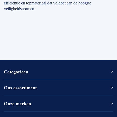
efficiëntie en topmateriaal dat voldoet aan de hoogste
veiligheidsnormen.
Categorieen
Ons assortiment
Altrex ladder
Altrex trap
Altrex kamersteiger
Onze merken
Altrex
Rolsteiger kopen
ASC