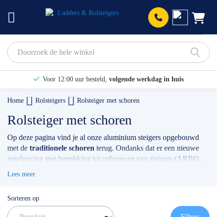
Prod
Voor 12:00 uur besteld,
volgende werkdag in huis
Bekijk hier onze Actiepagina
Home
Rolsteigers
Rolsteiger met schoren
Binnen 1 dag een
gratis offerte
Rolsteiger met schoren
Op deze pagina vind je al onze aluminium steigers opgebouwd
met de
traditionele schoren
terug. Ondanks dat er een nieuwe
regelgeving met betrekking tot opbouwen van steigers (ARBO
norm) bestaat, zijn de geschoorde uitvoeringen nog een
Lees meer
veelgewenste samenstelling onder onze klanten. Je kan kiezen uit
verschillende breedte, lengtes, werkhoogtes en soorten vloeren.
Sorteren op
Keuze genoeg! Ben jij een professional en ben je juist op zoek
naar een steiger die wel voldoet aan de actuele opbouw norm (A-
Filters