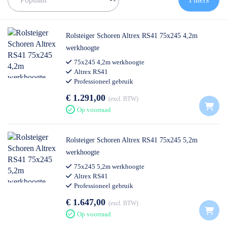
blad)? Bekijk dan onze
steiger met voorloopleuning
, en kom je er
niet uit? Dan helpen wij je graag verder.
✅ Volgende werkdag op locatie
Rolsteiger Schoren Altrex RS41 75x245 4,2m
✅ Meedenkende klantenservice
werkhoogte
✅ Contact:
0511- 40 25 64
, of
mail
75x245 4,2m werkhoogte
Altrex RS41
Professioneel gebruik
€ 1.291,00
excl. BTW
Op voorraad
Rolsteiger Schoren Altrex RS41 75x245 5,2m
werkhoogte
75x245 5,2m werkhoogte
Altrex RS41
Professioneel gebruik
€ 1.647,00
excl. BTW
Op voorraad