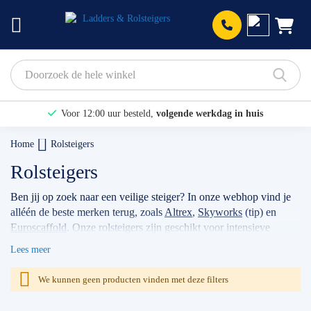
Prod
Voor 12:00 uur besteld,
volgende werkdag in huis
Bekijk hier onze Actiepagina
Home
Rolsteigers
Binnen 1 dag een
gratis offerte
Rolsteigers
Ben jij op zoek naar een veilige steiger? In onze webhop vind je
alléén de beste merken terug, zoals
Altrex
,
Skyworks
(tip) en
Euroscaffold
. Onze rolsteigers zijn geschikt voor intensieve
klussen, voor bijvoorbeeld timmermannen, schilders, of
Lees meer
werkzaamheden met betrekking tot zonnepanelen. Wanneer je
jouw stellage gebruikt als professional dan raden wij je aan
We kunnen geen producten vinden met deze filters
volgens de actuele norm te werken met de
rolsteiger
voorloopleuning
.
TIP: maak gebruik van onze filters om snel