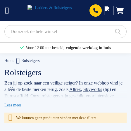
Prod
Voor 12:00 uur besteld,
volgende werkdag in huis
Bekijk hier onze Actiepagina
Home
Rolsteigers
Binnen 1 dag een
gratis offerte
Rolsteigers
Ben jij op zoek naar een veilige steiger? In onze webhop vind je
alléén de beste merken terug, zoals
Altrex
,
Skyworks
(tip) en
Euroscaffold
. Onze rolsteigers zijn geschikt voor intensieve
klussen, voor bijvoorbeeld timmermannen, schilders, of
Lees meer
werkzaamheden met betrekking tot zonnepanelen. Wanneer je
jouw stellage gebruikt als professional dan raden wij je aan
We kunnen geen producten vinden met deze filters
volgens de actuele norm te werken met de
rolsteiger
voorloopleuning
.
TIP: maak gebruik van onze filters om snel