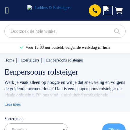
Prod
Voor 12:00 uur besteld,
volgende werkdag in huis
Bekijk hier onze Actiepagina
Home
Rolsteigers
Eenpersoons rolsteiger
Binnen 1 dag een
gratis offerte
Eenpersoons rolsteiger
Werk je vaak alleen op hoogte en wil je dat snel, veilig en volgens
de geldende normen doen? Dan is een eenpersoons rolsteiger de
ideale oplossing. Bij ons vind je uitsluitend professionele
eenpersoons rolsteigers van topmerken als
Altrex
en
Lees meer
Euroscaffold,
ontworpen voor vakmensen die zelfstandig werken
en geen concessies willen doen aan veiligheid of kwaliteit. Het
Sorteren op
premium merk Altrex heeft zijn eenpersoons rolsteigers
ondergebracht in de succesvolle
Altrex MiTower
-serie. Dit is niet
Filters