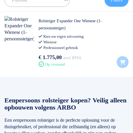
voor niets het meest verkochte model binnen dit segment. Deze
steigers zijn speciaal ontwikkeld om door één persoon te worden
opgebouwd, zonder hulp van collega’s, en bieden maximale
Rolsteiger Expander One Wienese (1-
stabiliteit en gebruiksgemak bij professioneel gebruik. Afhankelijk
persoonssteiger)
van de uitvoering is de steiger uit te bouwen tot maximaal 8 meter
werkhoogte binnen circa 12 minuten. Dat betekent minder
Kies uw eigen uitvoering
Wienese
opbouwtijd, minder fysieke belasting en sneller aan het werk,
Professioneel gebruik
ideaal voor ZZP’ers, monteurs en onderhoudsprofessionals.
€ 1.775,00
excl. BTW
✅ Voor 12:00 uur besteld = volgende werkdag geleverd
Op voorraad
✅ Gratis verzending binnen Nederland (m.u.v. Waddeneilanden)
✅ Hulp nodig? Neem
contact
op met onze klantenservice
Eenpersoons rolsteiger kopen? Veilig alleen
opbouwen volgens ARBO
Een eenpersoons rolsteiger is de perfecte oplossing voor de
thuisgebruiker, of professional die zelfstandig (en alleen) op