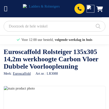
Prod
Voor 12:00 uur besteld,
volgende werkdag in huis
Bekijk hier onze Actiepagina
Euroscaffold Rolsteiger 135x305
14,2m werkhoogte Carbon Vloer
Binnen 1 dag een
gratis offerte
Dubbele Voorloopleuning
Merk:
Euroscaffold
Art.nr.:
LR3088
Ga
naar
Ga
het
naar
einde
het
van
begin