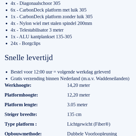
4x - Diagonaalschoor 305
6x - CarbonDeck platform met luik 305
1x - CarbonDeck platform zonder luik 305
4x - Nylon wiel met stalen spindel 200mm
4x - Telestabilisator 3 meter
1x - ALU kantplankset 135-305
24x - Borgclips
Snelle levertijd
Bestel voor 12:00 uur = volgende werkdag geleverd
Gratis verzending binnen Nederland (m.u.v. Waddeneilanden)
Specificaties
Werkhoogte
14,20 meter
Platformhoogte
12,20 meter
Platform lengte
3.05 meter
Steiger breedte
135 cm
Type platform
Lichtgewicht (Fiber®)
Opbouwmethode
Dubbele Voorloopleuning