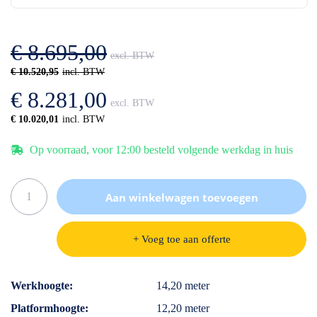
de
van
afbeeldingen-
de
gallerij
afbeeldingen-
€ 8.695,00
gallerij
€ 10.520,95
€ 8.281,00
€ 10.020,01
Op voorraad, voor 12:00 besteld volgende werkdag in huis
Aan winkelwagen toevoegen
+ Voeg toe aan offerte
Specificaties
Werkhoogte
14,20 meter
Platformhoogte
12,20 meter