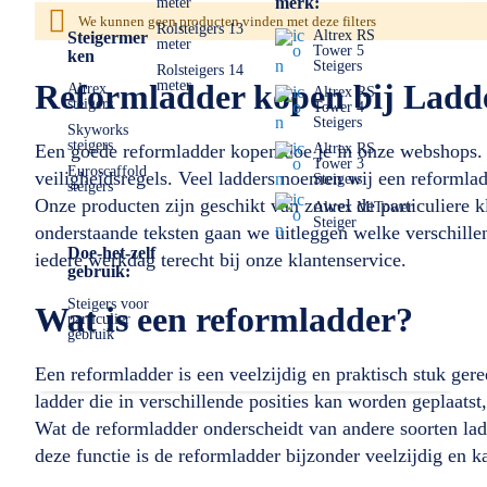
merk:
meter
We kunnen geen producten vinden met deze filters
Rolsteigers 13
Altrex RS
Steigermer
meter
Tower 5
ken
Steigers
Rolsteigers 14
Reformladder kopen bij Ladder
meter
Altrex
Altrex RS
steigers
Tower 4
Steigers
Skyworks
steigers
Een goede reformladder kopen doe je in onze webshops. B
Altrex RS
Tower 3
Euroscaffold
veiligheidsregels. Veel ladders noemen wij een reformlad
Steigers
steigers
Onze producten zijn geschikt van zowel de particuliere kl
Altrex MiTower
Steiger
onderstaande teksten gaan we uitleggen welke verschillen
Doe-het-zelf
iedere werkdag terecht bij onze klantenservice.
gebruik:
Steigers voor
Wat is een reformladder?
particulier
gebruik
Een reformladder is een veelzijdig en praktisch stuk ge
ladder die in verschillende posities kan worden geplaatst
Wat de reformladder onderscheidt van andere soorten ladde
deze functie is de reformladder bijzonder veelzijdig en