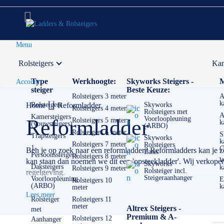
Menu
Rolsteigers
Kam
Voor 12:00 uur besteld,
volgende werkdag in huis
Type
Werkhoogte:
Skyworks Steigers -
M
Account
steiger
Beste Keuze:
Rolsteigers 3 meter
A
k
Home
Rolsteigers
Reformladder
Skyworks
Rolsteigers 4 meter
Rolsteigers met
A
Kamersteigers
Voorloopleuning
Reformladder
Rolsteigers 5 meter
k
(vouwsteigers)
(ARBO)
Rolsteigers 6 meter
S
Trapsteigers
Skyworks
k
Rolsteigers 7 meter
Rolsteigers
1-
(
Ben je op zoek naar een reformladder? Reformladders kan je zow
Basis
Persoonssteigers
Rolsteigers 8 meter
W
kan staan dan noemen we dit een 'opsteekladder'. Wij verkopen
Skyworks
Daksteigers
k
Rolsteigers 9 meter
Rolsteiger incl.
regelgeving.
Steigeraanhanger
Voorloopleuning
E
Rolsteigers 10
(ARBO)
k
meter
✅
Volgende werkdag op locatie
Lees meer
✅
Meedenkende klantenservice
Rolsteiger
Rolsteigers 11
meter
Altrex Steigers -
met
✅ Contact:
0511- 40 25 64
, of
mail
Premium & A-
Rolsteigers 12
Aanhanger