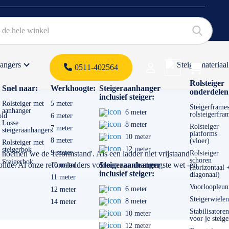
hangers
Steigermateriaal
Products 
0511-402564
 offerte
Rolsteiger
Snel naar:
Werkhoogte:
Steigeraanhanger
onderdelen
inclusief steiger:
Rolsteiger met
5 meter
Steigerframes
aanhanger
6 meter
rolsteigerfra
old
6 meter
Losse
8 meter
Rolsteiger
7 meter
steigeraanhangers
platforms
10 meter
8 meter
(vloer)
Rolsteiger met
12 meter
steigerbok
9 meter
 noemen we de 'reformstand'. Als een ladder niet vrijstaand
Rolsteiger
schoren
Steigerbok
lide. Al onze reformladders voldoen aan de strengste wet -en
Steigeraanhanger
10 meter
(horizontaal 
inclusief steiger:
diagonaal)
11 meter
Voorloopleun
6 meter
12 meter
Steigerwielen
8 meter
14 meter
Stabilisatoren
10 meter
voor je steige
12 meter