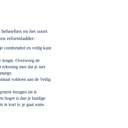
 behoeften en het soort
een reformladder:
e comfortabel en veilig kunt
le lengte. Overweeg de
 rekening mee dat je niet
smarge.
nimaal voldoen aan de Veilig
otere hoogtes uit te
ts hoger is dan je huidige
 te kort is: je gaat soms