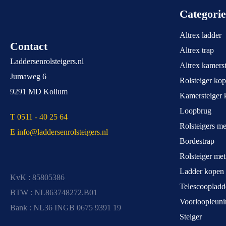
Categori
Altrex ladder
Contact
Altrex trap
Laddersenrolsteigers.nl
Altrex kamerst
Jumaweg 6
Rolsteiger ko
9291 MD Kollum
Kamersteiger 
Loopbrug
T 0511 - 40 25 64
Rolsteigers m
E info@laddersenrolsteigers.nl
Bordestrap
Rolsteiger me
Ladder kopen
KvK : 85805386
Telescoopladd
BTW : NL863748272.B01
Voorloopleuni
Bank : NL36 INGB 0675 9391 19
Steiger