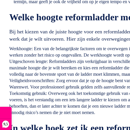
termijn, maar geeft je ook de vrijheid om op je eigen tempo en
Welke hoogte reformladder m
Bij het kiezen van de juiste hoogte voor een reformladde
werk dat je wilt uitvoeren. Hier zijn enkele overweginge
Werkhoogte: Een van de belangrijkste factoren om te overwegen is
werken zonder het risico op ongevallen. De werkhoogte wordt op o
Uitgeschoven lengte: Reformladders zijn verkrijgbaar in verschi
maximale hoogte die je wilt bereiken en kies een reformladder die
volledig naar de bovenste sport van de ladder moet klimmen, maar 
Veiligheidsvoorschriften: Zorg ervoor dat je op de hoogte bent v
Warenwet. Voor professioneel gebruik gelden zelfs aanvullende 
Toekomstig gebruik: Overweeg ook het toekomstige gebruik van de
voeren, is het verstandig om een iets langere ladder te kiezen om a
behoeften, dan er later achter te komen dat je een nieuwe ladder mo
onnodig risico’s nemen die je niet moet nemen.
9,5
In welke hoek zet ik een refo