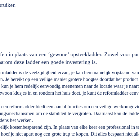
ruiker.
fen in plaats van een ‘gewone’ opsteekladder. Zowel voor part
arom deze ladder een goede investering is.
rmladder is de veelzijdigheid ervan, je kan hem namelijk vrijstaand va
. Je bereikt op een veilige manier grotere hoogtes doordat het product 
r kun je hem redelijk eenvoudig meenemen naar de locatie waar je naart
gewoon klusjes in en rondom het huis doet, je kunt de reformladder een
en een reformladder biedt een aantal functies om een veilige werkomgev
ingsmechanismen om de stabiliteit te vergroten. Daarnaast kan de ladde
ijdens het werken.
ijk kostenbesparend zijn. In plaats van elke keer een professional in t
oef je niet apart nog een grote trap te kopen. Dit alles bespaart niet al