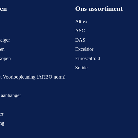
een
Ons assortiment
Altrex
ASC
eiger
DAS
pen
Excelsior
kopen
Euroscaffold
Solide
et Voorloopleuning (ARBO norm)
t aanhanger
er
ng