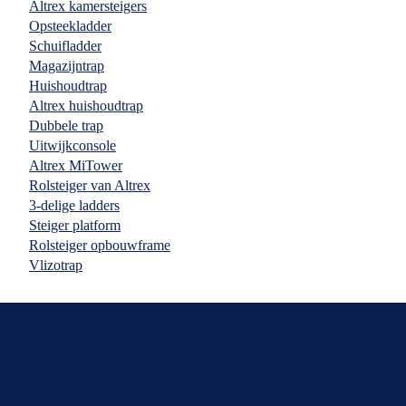
Altrex kamersteigers
Opsteekladder
Schuifladder
Magazijntrap
Huishoudtrap
Altrex huishoudtrap
Dubbele trap
Uitwijkconsole
Altrex MiTower
Rolsteiger van Altrex
3-delige ladders
Steiger platform
Rolsteiger opbouwframe
Vlizotrap