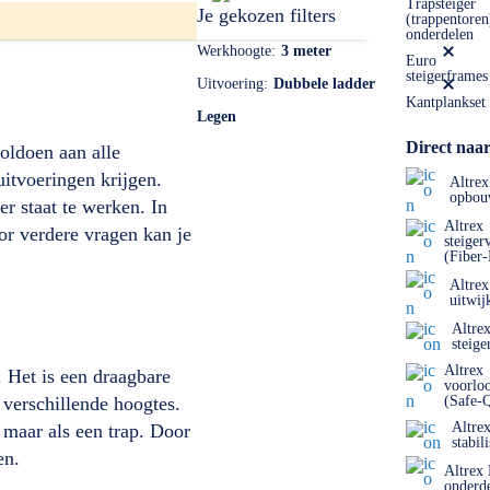
Trapsteiger
Je gekozen filters
(trappentoren
onderdelen
Werkhoogte
3 meter
Euro
steigerframes
Uitvoering
Dubbele ladder
Kantplankset
Legen
Direct naar
oldoen aan alle
uitvoeringen krijgen.
Altrex
opbou
er staat te werken. In
Altrex
or verdere vragen kan je
steiger
(Fiber
Altrex
uitwij
Altre
steige
Altrex
 Het is een draagbare
voorlo
 verschillende hoogtes.
(Safe-
Altre
 maar als een trap. Door
stabil
en.
Altrex
onderd