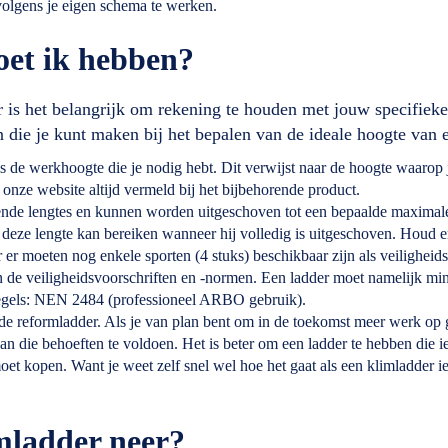
 volgens je eigen schema te werken.
oet ik hebben?
r is het belangrijk om rekening te houden met jouw specifieke
n die je kunt maken bij het bepalen van de ideale hoogte van 
 de werkhoogte die je nodig hebt. Dit verwijst naar de hoogte waarop j
nze website altijd vermeld bij het bijbehorende product.
llende lengtes en kunnen worden uitgeschoven tot een bepaalde maxima
 deze lengte kan bereiken wanneer hij volledig is uitgeschoven. Houd er
er moeten nog enkele sporten (4 stuks) beschikbaar zijn als veiligheid
an de veiligheidsvoorschriften en -normen. Een ladder moet namelijk mi
regels: NEN 2484 (professioneel ARBO gebruik).
 reformladder. Als je van plan bent om in de toekomst meer werk op gr
an die behoeften te voldoen. Het is beter om een ladder te hebben die ie
et kopen. Want je weet zelf snel wel hoe het gaat als een klimladder iets
rmladder neer?