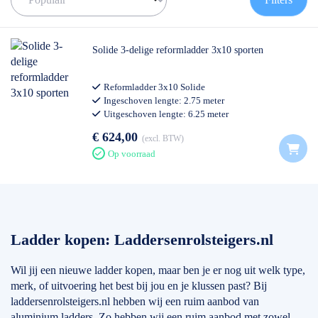
informatie over deze merken en een stukje advies voor de beste
keuze, kunt u onderaan de pagina vinden.
Als het om ladders gaat is de keuze echt enorm. Het is erg
Solide 3-delige reformladder 3x10 sporten
belangrijk om goed na te denken wat voor ladder bij u past en
waar u hem voor gaat gebruiken. Transporteert u de ladder veel?
Reformladder 3x10 Solide
Dan is een kleine en lichte ladder misschien het beste. Heeft u
Ingeschoven lengte: 2.75 meter
veel gevarieerde klussen? Dan is een driedubbele ladder
Uitgeschoven lengte: 6.25 meter
misschien wat u zoekt.
Professioneel gebruik
€ 624,00
excl. BTW
Mocht u er echt niet uitkomen, dan staan wij altijd voor u klaar. U
Op voorraad
kunt ons bereiken op het nummer: 0511-402564. Een mail sturen
is ook mogelijk. Dat kan naar: info@laddersenrolsteigers.nl
Ladder kopen: Laddersenrolsteigers.nl
Wil jij een nieuwe ladder kopen, maar ben je er nog uit welk type,
merk, of uitvoering het best bij jou en je klussen past? Bij
laddersenrolsteigers.nl hebben wij een ruim aanbod van
aluminium ladders. Zo hebben wij een ruim aanbod met zowel