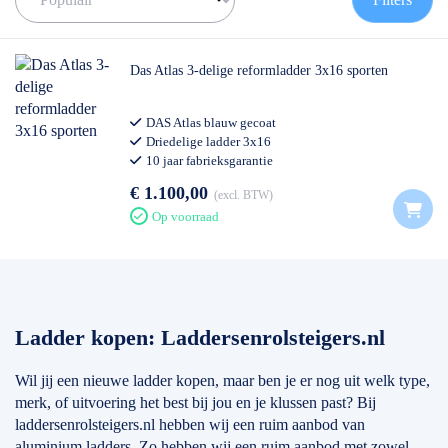
informatie over deze merken en een stukje advies voor de beste
keuze, kunt u onderaan de pagina vinden.
Als het om ladders gaat is de keuze echt enorm. Het is erg
Das Atlas 3-delige reformladder 3x16 sporten
belangrijk om goed na te denken wat voor ladder bij u past en
waar u hem voor gaat gebruiken. Transporteert u de ladder veel?
DAS Atlas blauw gecoat
Dan is een kleine en lichte ladder misschien het beste. Heeft u
Driedelige ladder 3x16
veel gevarieerde klussen? Dan is een driedubbele ladder
10 jaar fabrieksgarantie
misschien wat u zoekt.
Professioneel gebruik
€ 1.100,00
excl. BTW
Mocht u er echt niet uitkomen, dan staan wij altijd voor u klaar. U
Op voorraad
kunt ons bereiken op het nummer: 0511-402564. Een mail sturen
is ook mogelijk. Dat kan naar: info@laddersenrolsteigers.nl
Ladder kopen: Laddersenrolsteigers.nl
Wil jij een nieuwe ladder kopen, maar ben je er nog uit welk type,
merk, of uitvoering het best bij jou en je klussen past? Bij
laddersenrolsteigers.nl hebben wij een ruim aanbod van
aluminium ladders. Zo hebben wij een ruim aanbod met zowel