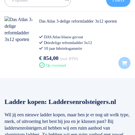
informatie over deze merken en een stukje advies voor de beste
keuze, kunt u onderaan de pagina vinden.
Als het om ladders gaat is de keuze echt enorm. Het is erg
Das Atlas 3-delige reformladder 3x12 sporten
belangrijk om goed na te denken wat voor ladder bij u past en
waar u hem voor gaat gebruiken. Transporteert u de ladder veel?
DAS Atlas blauw gecoat
Dan is een kleine en lichte ladder misschien het beste. Heeft u
Driedelige reformladder 3x12
veel gevarieerde klussen? Dan is een driedubbele ladder
10 jaar fabrieksgarantie
misschien wat u zoekt.
Professioneel gebruik
€ 854,00
excl. BTW
Mocht u er echt niet uitkomen, dan staan wij altijd voor u klaar. U
Op voorraad
kunt ons bereiken op het nummer: 0511-402564. Een mail sturen
is ook mogelijk. Dat kan naar: info@laddersenrolsteigers.nl
Ladder kopen: Laddersenrolsteigers.nl
Wil jij een nieuwe ladder kopen, maar ben je er nog uit welk type,
merk, of uitvoering het best bij jou en je klussen past? Bij
laddersenrolsteigers.nl hebben wij een ruim aanbod van
aluminium ladders. Zo hebben wij een ruim aanbod met zowel