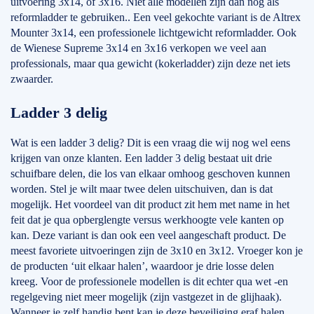
uitvoering 3x14, of 3x16. Niet alle modellen zijn dan nog als
reformladder te gebruiken.. Een veel gekochte variant is de Altrex
Mounter 3x14, een professionele lichtgewicht reformladder. Ook
de Wienese Supreme 3x14 en 3x16 verkopen we veel aan
professionals, maar qua gewicht (kokerladder) zijn deze net iets
zwaarder.
Ladder 3 delig
Wat is een ladder 3 delig? Dit is een vraag die wij nog wel eens
krijgen van onze klanten. Een ladder 3 delig bestaat uit drie
schuifbare delen, die los van elkaar omhoog geschoven kunnen
worden. Stel je wilt maar twee delen uitschuiven, dan is dat
mogelijk. Het voordeel van dit product zit hem met name in het
feit dat je qua opberglengte versus werkhoogte vele kanten op
kan. Deze variant is dan ook een veel aangeschaft product. De
meest favoriete uitvoeringen zijn de 3x10 en 3x12. Vroeger kon je
de producten ‘uit elkaar halen’, waardoor je drie losse delen
kreeg. Voor de professionele modellen is dit echter qua wet -en
regelgeving niet meer mogelijk (zijn vastgezet in de glijhaak).
Wanneer je zelf handig bent kan je deze beveiliging eraf halen,