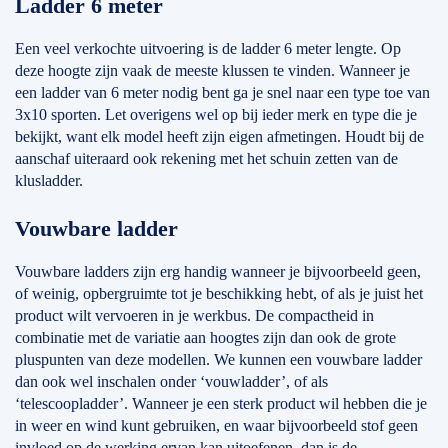
Ladder 6 meter
Een veel verkochte uitvoering is de ladder 6 meter lengte. Op
deze hoogte zijn vaak de meeste klussen te vinden. Wanneer je
een ladder van 6 meter nodig bent ga je snel naar een type toe van
3x10 sporten. Let overigens wel op bij ieder merk en type die je
bekijkt, want elk model heeft zijn eigen afmetingen. Houdt bij de
aanschaf uiteraard ook rekening met het schuin zetten van de
klusladder.
Vouwbare ladder
Vouwbare ladders zijn erg handig wanneer je bijvoorbeeld geen,
of weinig, opbergruimte tot je beschikking hebt, of als je juist het
product wilt vervoeren in je werkbus. De compactheid in
combinatie met de variatie aan hoogtes zijn dan ook de grote
pluspunten van deze modellen. We kunnen een vouwbare ladder
dan ook wel inschalen onder ‘vouwladder’, of als
‘telescoopladder’. Wanneer je een sterk product wil hebben die je
in weer en wind kunt gebruiken, en waar bijvoorbeeld stof geen
invloed op de werking ervan kan uitoefenen, dan is de