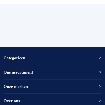
Categorieen
Ons assortiment
Altrex ladder
Altrex trap
Altrex kamersteiger
Onze merken
Altrex
Rolsteiger kopen
ASC
Kamersteiger kopen
DAS
Over ons
Altrex