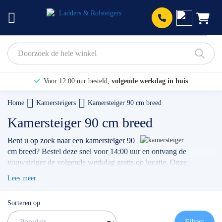
Prod
Voor 12:00 uur besteld,
volgende werkdag in huis
Bekijk hier onze Actiepagina
Home
Kamersteigers
Kamersteiger 90 cm breed
Binnen 1 dag een
gratis offerte
Kamersteiger 90 cm breed
Bent u op zoek naar een kamersteiger 90
cm breed? Bestel deze snel voor 14:00 uur en ontvang de
vouwsteiger de volgende werkdag gratis op locatie. Onze
kamersteigers zijn ideaal in te zetten in smalle ruimtes. Doordat de
Lees meer
kamersteiger 90 cm breed is kan u het platform op iedere hoogte
neerleggen als u qua werkhoogte uit gaat bouwen.
Sorteren op
✅ Voor 14:00 uur besteld = volgende werkdag geleverd;
✅Verschillende werkhoogtes en maten beschikbaar;
Filters