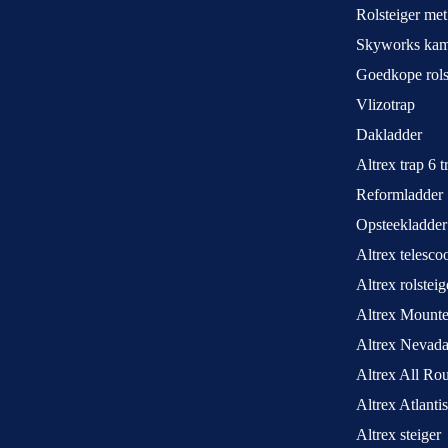
Rolsteiger met
Skyworks kame
Goedkope rols
Vlizotrap
Dakladder
Altrex trap 6 
Reformladder
Opsteekladder
Altrex telesco
Altrex rolstei
Altrex Mounte
Altrex Nevada
Altrex All Ro
Altrex Atlantis
Altrex steiger