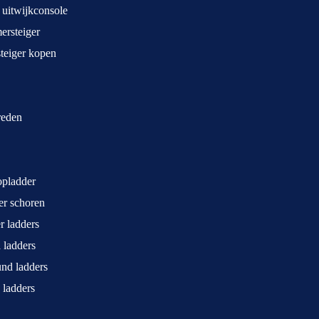
 uitwijkconsole
rsteiger
teiger kopen
treden
opladder
ger schoren
r ladders
 ladders
und ladders
 ladders