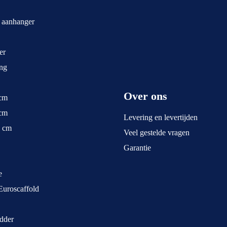
t aanhanger
er
ng
Over ons
 cm
 cm
Levering en levertijden
5 cm
Veel gestelde vragen
Garantie
e
Euroscaffold
dder