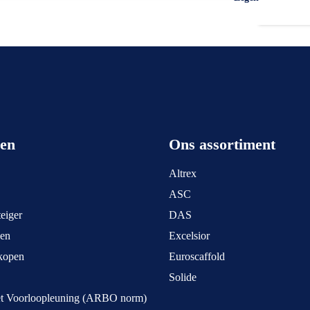
een
Ons assortiment
Altrex
ASC
eiger
DAS
pen
Excelsior
kopen
Euroscaffold
Solide
et Voorloopleuning (ARBO norm)