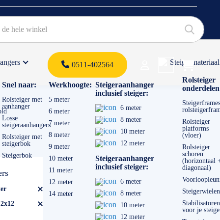
hangers
Steigermateriaal
Products 
0511-402564
 offerte
Rolsteiger
Snel naar:
Werkhoogte:
Steigeraanhanger
onderdelen
inclusief steiger:
Rolsteiger met
5 meter
Steigerframes
aanhanger
6 meter
rolsteigerfra
old
6 meter
Losse
8 meter
Rolsteiger
7 meter
steigeraanhangers
platforms
10 meter
8 meter
(vloer)
Rolsteiger met
12 meter
steigerbok
9 meter
Rolsteiger
schoren
Steigerbok
Steigeraanhanger
10 meter
(horizontaal 
inclusief steiger:
diagonaal)
11 meter
ers
Voorloopleun
6 meter
12 meter
er
Steigerwielen
8 meter
14 meter
Stabilisatoren
2x12
10 meter
voor je steige
12 meter