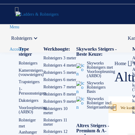
Menu
Rolsteigers
Kam
Voor 12:00 uur besteld,
volgende werkdag in huis
Type
Werkhoogte:
Skyworks Steigers -
M
Account
steiger
Beste Keuze:
Rolsteigers 3 meter
A
k
Rolsteigers
Skyworks
Home
Rolsteigers 4 meter
Rolsteigers met
A
Kamersteigers
Voorloopleuning
Alt
Rolsteigers 5 meter
k
(vouwsteigers)
(ARBO)
Rolsteigers 6 meter
S
Trapsteigers
Skyworks
k
Rolsteigers 7 meter
Rolsteigers
1-
(
Basis
Persoonssteigers
Rolsteigers 8 meter
W
Skyworks
Daksteigers
k
Rolsteigers 9 meter
Rolsteiger incl.
Steigeraanhanger
Voorloopleuning
We kunne
E
Rolsteigers 10
(ARBO)
k
meter
Rolsteiger
Rolsteigers 11
meter
Altrex Steigers -
met
Premium & A-
Rolsteigers 12
Aanhanger