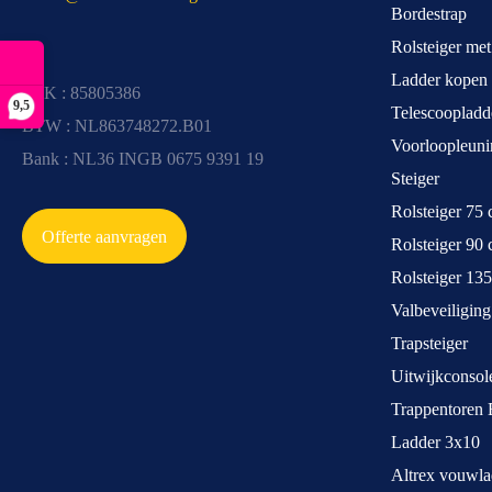
Bordestrap
Rolsteiger me
Ladder kopen
KvK : 85805386
9,5
Telescoopladd
BTW : NL863748272.B01
Voorloopleuni
Bank : NL36 INGB 0675 9391 19
Steiger
Rolsteiger 75
Offerte aanvragen
Rolsteiger 90
Rolsteiger 13
Valbeveiliging
Trapsteiger
Uitwijkconsol
Trappentoren 
Ladder 3x10
Altrex vouwla