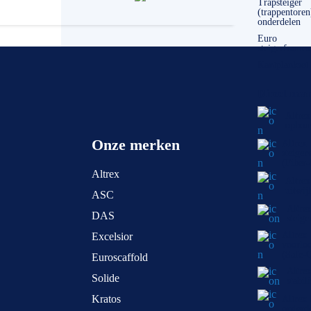
Trapsteiger
(trappentoren
onderdelen
Euro
steigerframes
Kantplankset
Direct naar
Altrex
opbou
Onze merken
Altrex
steiger
(Fiber
Altrex
Altrex
uitwij
ASC
Altre
DAS
steige
Altrex
Excelsior
voorlo
(Safe-
Euroscaffold
Altre
Solide
stabil
Kratos
Altrex
onderd