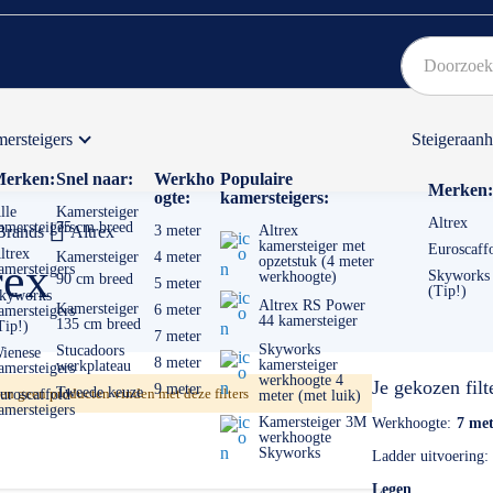
ersteigers
Steigeraan
Bekijk hier onze Actiepagina
Binnen 1 dag een
gratis
erken:
Snel naar:
Werkho
Populaire
Merken:
ogte:
kamersteigers:
lle
Kamersteiger
Altrex
amersteigers
75 cm breed
Brands
Altrex
3 meter
Altrex
kamersteiger met
Euroscaff
ltrex
Kamersteiger
4 meter
opzetstuk (4 meter
rex
amersteigers
Skyworks
werkhoogte)
90 cm breed
5 meter
(Tip!)
kyworks
Altrex RS Power
Kamersteiger
6 meter
amersteigers
44 kamersteiger
135 cm breed
Tip!)
7 meter
Skyworks
Stucadoors
ienese
8 meter
kamersteiger
werkplateau
amersteigers
werkhoogte 4
Je gekozen filt
9 meter
Tweede keuze
n geen producten vinden met deze filters
uroscaffold
meter (met luik)
amersteigers
Kamersteiger 3M
Werkhoogte
7 met
werkhoogte
Skyworks
Ladder uitvoering
Legen