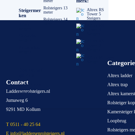
merk:
meter
Rolsteigers 13
Altrex RS
Steigermer
meter
Tower 5
ken
Steigers
Rolsteigers 14
meter
Altrex
Altrex RS
steigers
Tower 4
Steigers
Skyworks
steigers
Altrex RS
Tower 3
Euroscaffold
Steigers
steigers
Altrex MiTower
Categori
Steiger
Doe-het-zelf
gebruik:
Altrex ladder
Contact
Steigers voor
Altrex trap
particulier
Laddersenrolsteigers.nl
gebruik
Altrex kamerst
Jumaweg 6
Rolsteiger ko
9291 MD Kollum
Kamersteiger 
Loopbrug
T 0511 - 40 25 64
Rolsteigers m
E info@laddersenrolsteigers.nl