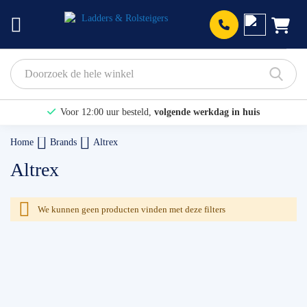
Prod
Voor 12:00 uur besteld,
volgende werkdag in huis
Bekijk hier onze Actiepagina
Home
Brands
Altrex
Binnen 1 dag een
gratis offerte
Altrex
We kunnen geen producten vinden met deze filters