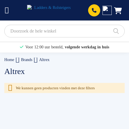
Prod
Voor 12:00 uur besteld,
volgende werkdag in huis
Bekijk hier onze Actiepagina
Home
Brands
Altrex
Binnen 1 dag een
gratis offerte
Altrex
We kunnen geen producten vinden met deze filters