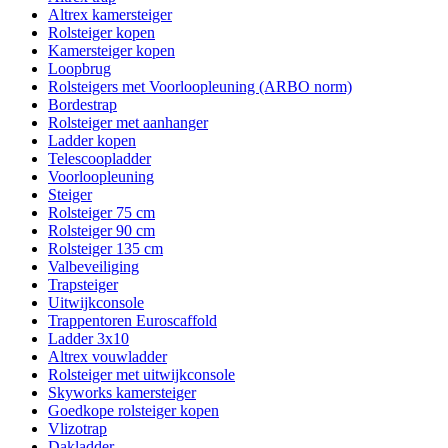
Altrex kamersteiger
Rolsteiger kopen
Kamersteiger kopen
Loopbrug
Rolsteigers met Voorloopleuning (ARBO norm)
Bordestrap
Rolsteiger met aanhanger
Ladder kopen
Telescoopladder
Voorloopleuning
Steiger
Rolsteiger 75 cm
Rolsteiger 90 cm
Rolsteiger 135 cm
Valbeveiliging
Trapsteiger
Uitwijkconsole
Trappentoren Euroscaffold
Ladder 3x10
Altrex vouwladder
Rolsteiger met uitwijkconsole
Skyworks kamersteiger
Goedkope rolsteiger kopen
Vlizotrap
Dakladder