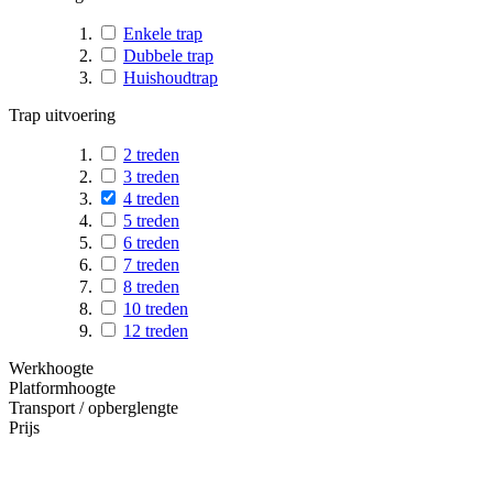
Enkele trap
Dubbele trap
Huishoudtrap
Trap uitvoering
2 treden
3 treden
4 treden
5 treden
6 treden
7 treden
8 treden
10 treden
12 treden
Werkhoogte
Platformhoogte
Transport / opberglengte
Prijs