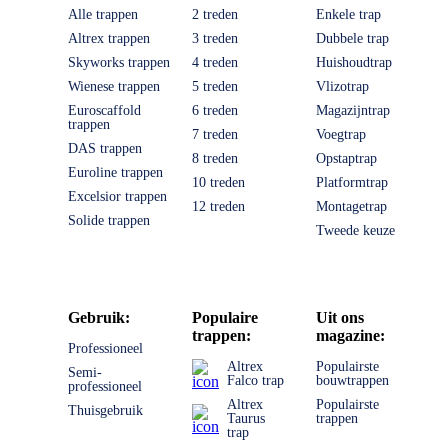
Alle trappen
2 treden
Enkele trap
Altrex trappen
3 treden
Dubbele trap
Skyworks trappen
4 treden
Huishoudtrap
Wienese trappen
5 treden
Vlizotrap
Euroscaffold
6 treden
Magazijntrap
trappen
7 treden
Voegtrap
DAS trappen
8 treden
Opstaptrap
Euroline trappen
10 treden
Platformtrap
Excelsior trappen
12 treden
Montagetrap
Solide trappen
Tweede keuze
Gebruik:
Populaire
Uit ons
trappen:
magazine:
Professioneel
Altrex
Populairste
Semi-
Falco trap
bouwtrappen
professioneel
Altrex
Populairste
Thuisgebruik
Taurus
trappen
trap