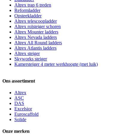
Altrex trap 6 treden
Reformladder
Opsteekladder
Altrex telescoopladder
Altrex rolsteiger schoren
Altrex Mounter ladders
Altrex Nevada ladders
Altrex All Round ladders
Altrex Atlantis ladders
Altrex steiger
Skyworks steiger
Kamersteiger 4 meter werkhoogte (met luik)
Ons assortiment
Altrex
ASC
DAS
Excelsior
Euroscaffold
Solide
Onze merken