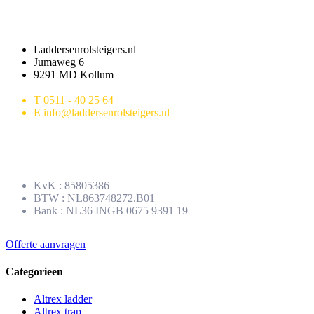
Contact
Laddersenrolsteigers.nl
Jumaweg 6
9291 MD Kollum
T 0511 - 40 25 64
E info@laddersenrolsteigers.nl
KvK : 85805386
BTW : NL863748272.B01
Bank : NL36 INGB 0675 9391 19
Offerte aanvragen
Categorieen
Altrex ladder
Altrex trap