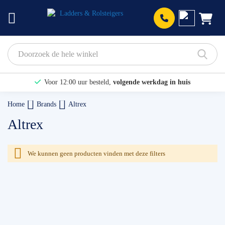
Prod
Voor 12:00 uur besteld,
volgende werkdag in huis
Bekijk hier onze Actiepagina
Home
Brands
Altrex
Binnen 1 dag een
gratis offerte
Altrex
We kunnen geen producten vinden met deze filters