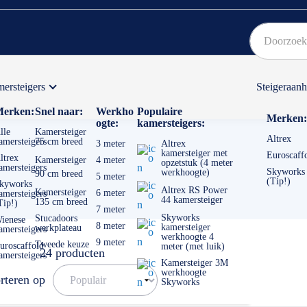
ersteigers
Steigeraan
Bekijk hier onze Actiepagina
Binnen 1 dag een
gratis
erken:
Snel naar:
Werkho
Populaire
Merken:
ogte:
kamersteigers:
lle
Kamersteiger
Altrex
amersteigers
75 cm breed
3 meter
Altrex
kamersteiger met
Euroscaff
ltrex
Kamersteiger
4 meter
opzetstuk (4 meter
amersteigers
Skyworks
werkhoogte)
90 cm breed
5 meter
(Tip!)
kyworks
Altrex RS Power
Kamersteiger
6 meter
amersteigers
44 kamersteiger
135 cm breed
Tip!)
7 meter
Skyworks
Stucadoors
ienese
8 meter
kamersteiger
werkplateau
amersteigers
werkhoogte 4
9 meter
Tweede keuze
uroscaffold
meter (met luik)
24
producten
amersteigers
Kamersteiger 3M
werkhoogte
rteren op
Skyworks