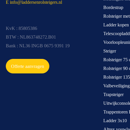
E info@laddersenrolsteigers.nl
Bordestrap
Rolsteiger me
Ladder kopen
KvK : 85805386
Telescoopladd
BTW : NL863748272.B01
Voorloopleuni
Bank : NL36 INGB 0675 9391 19
Steiger
Rolsteiger 75
Offerte aanvragen
Rolsteiger 90
Rolsteiger 13
Valbeveiliging
Trapsteiger
Uitwijkconsol
Trappentoren 
Ladder 3x10
Altrex vouwla