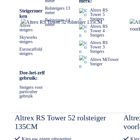
merk:
meter
Rolsteigers 13
Altrex RS
Steigermer
meter
Tower 5
ken
Steigers
Rolsteigers 14
meter
Altrex
Altrex RS
steigers
Tower 4
Steigers
Skyworks
steigers
Altrex RS
Tower 3
Euroscaffold
Steigers
steigers
Altrex MiTower
Steiger
Doe-het-zelf
gebruik:
Steigers voor
particulier
gebruik
Altrex RS Tower 52 rolsteiger
Altre
135CM
voor
Kies uw eigen uitvoering
Kies