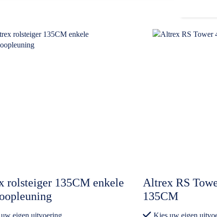
x rolsteiger 135CM enkele
Altrex RS Tower
loopleuning
135CM
 uw eigen uitvoering
Kies uw eigen uitvo