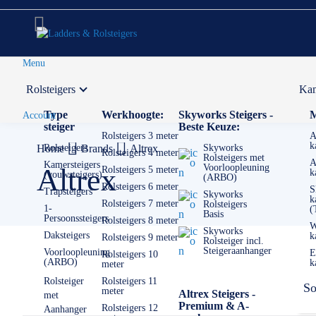
Menu
Rolsteigers
Kam
Voor 12:00 uur besteld,
volgende werkdag in huis
Type
Werkhoogte:
Skyworks Steigers -
M
Account
steiger
Beste Keuze:
Rolsteigers 3 meter
A
k
Home
Rolsteigers
Brands
Altrex
Skyworks
Rolsteigers 4 meter
Rolsteigers met
A
Kamersteigers
Voorloopleuning
Altrex
Rolsteigers 5 meter
k
(vouwsteigers)
(ARBO)
Rolsteigers 6 meter
S
Trapsteigers
Skyworks
k
Rolsteigers 7 meter
Rolsteigers
1-
(
Basis
Persoonssteigers
Rolsteigers 8 meter
W
Skyworks
Daksteigers
k
Rolsteigers 9 meter
Rolsteiger incl.
Steigeraanhanger
Voorloopleuning
E
Rolsteigers 10
(ARBO)
k
meter
Rolsteiger
Rolsteigers 11
So
meter
Altrex Steigers -
met
Premium & A-
Rolsteigers 12
Aanhanger