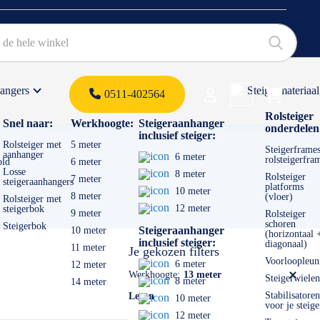
hangers
Steigermateriaal
Products 
0511-402564
 offerte
Rolsteiger
Snel naar:
Werkhoogte:
Steigeraanhanger
onderdelen
inclusief steiger:
Rolsteiger met
5 meter
Steigerframes
aanhanger
6 meter
rolsteigerfra
old
6 meter
Losse
8 meter
Rolsteiger
7 meter
steigeraanhangers
platforms
10 meter
8 meter
(vloer)
Rolsteiger met
12 meter
steigerbok
9 meter
Rolsteiger
schoren
Steigerbok
Steigeraanhanger
10 meter
(horizontaal 
inclusief steiger:
diagonaal)
11 meter
Je gekozen filters
Voorloopleun
6 meter
12 meter
Werkhoogte
13 meter
Steigerwielen
8 meter
14 meter
Stabilisatoren
Legen
10 meter
voor je steige
12 meter