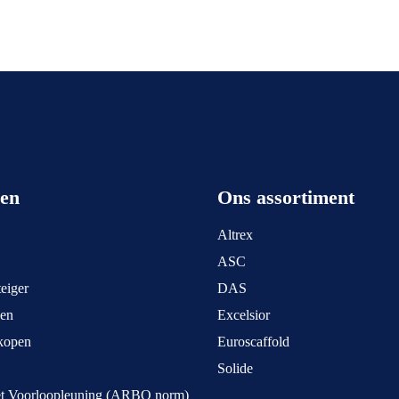
een
Ons assortiment
Altrex
ASC
eiger
DAS
pen
Excelsior
kopen
Euroscaffold
Solide
et Voorloopleuning (ARBO norm)