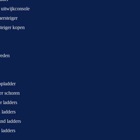
 uitwijkconsole
rsteiger
teiger kopen
treden
opladder
ger schoren
r ladders
 ladders
und ladders
 ladders