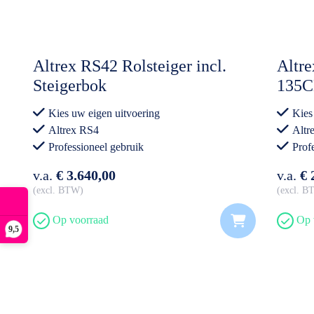
Altrex RS42 Rolsteiger incl.
Altre
Steigerbok
135
Kies uw eigen uitvoering
Kies
Altrex RS4
Altr
Professioneel gebruik
Prof
v.a.
€ 3.640,00
v.a.
€ 
excl. BTW
excl. 
Op voorraad
Op 
9,5