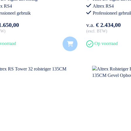
ex RS4
Altrex RS4
essioneel gebruik
Professioneel gebrui
1.650,00
v.a.
€ 2.434,00
BTW
excl. BTW
voorraad
Op voorraad