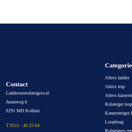
Categori
Altrex ladder
Contact
Altrex trap
Laddersenrolsteigers.nl
Altrex kamerst
Jumaweg 6
Rolsteiger ko
9291 MD Kollum
Kamersteiger 
Loopbrug
T 0511 - 40 25 64
Rolsteigers m