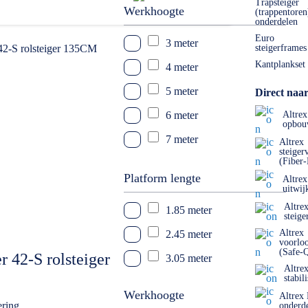
Trapsteiger
Werkhoogte
(trappentoren
onderdelen
Euro
3 meter
steigerframes
Kantplankset
4 meter
5 meter
Direct naar
6 meter
Altrex
opbou
7 meter
Altrex
steiger
(Fiber
8 meter
Platform lengte
Altrex
9 meter
uitwij
Altre
1.85 meter
10 meter
steige
Altrex
2.45 meter
11 meter
voorlo
(Safe-
 42-S rolsteiger
3.05 meter
12 meter
Altre
stabil
13 meter
Werkhoogte
Altrex
ering
onderd