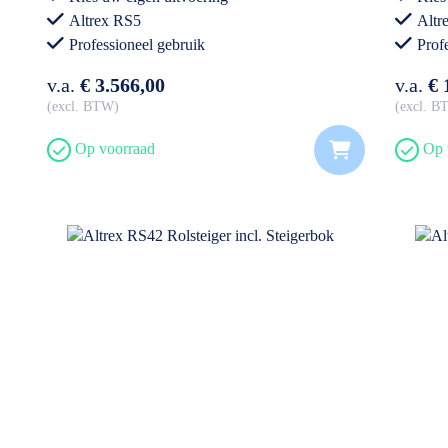
Altrex RS5
Altr
Professioneel gebruik
Prof
v.a.
€ 3.566,00
v.a.
€ 
excl. BTW
excl. 
Op voorraad
Op 