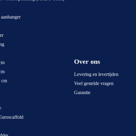
t aanhanger
er
ng
Over ons
 cm
 cm
Levering en levertijden
5 cm
Veel gestelde vragen
Garantie
e
Euroscaffold
dder