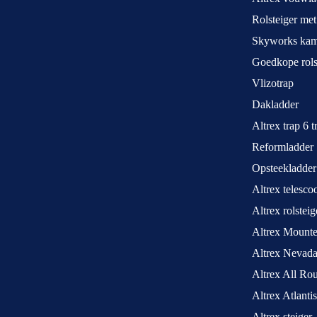
Rolsteiger met
Skyworks kame
Goedkope rols
Vlizotrap
Dakladder
Altrex trap 6 
Reformladder
Opsteekladder
Altrex telesco
Altrex rolstei
Altrex Mounte
Altrex Nevada
Altrex All Ro
Altrex Atlantis
Altrex steiger