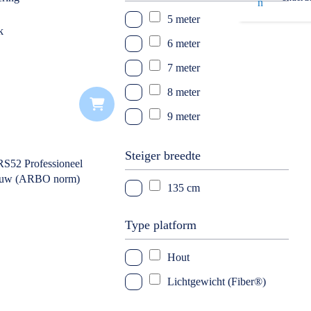
14 meter
5 meter
k
6 meter
7 meter
8 meter
9 meter
10 meter
Steiger breedte
11 meter
135 cm
12 meter
13 meter
Type platform
14 meter
Hout
Lichtgewicht (Fiber®)