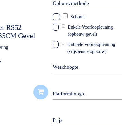
Opbouwmethode
Schoren
ger RS52
Enkele Voorloopleuning
(opbouw gevel)
135CM Gevel
 norm)
Dubbele Voorloopleuning
ering
(vrijstaande opbouw)
k
Werkhoogte
Platformhoogte
Prijs