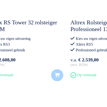
x RS Tower 32 rolsteiger
Altrex Rolstei
CM
Professioneel 
Opbouw (ARBO
 uw eigen uitvoering
Kies uw eigen uitvo
ex RS3
Altrex RS5
essioneel gebruik
Professioneel gebrui
2.608,00
v.a.
€ 2.539,00
BTW
excl. BTW
voorraad
Op voorraad