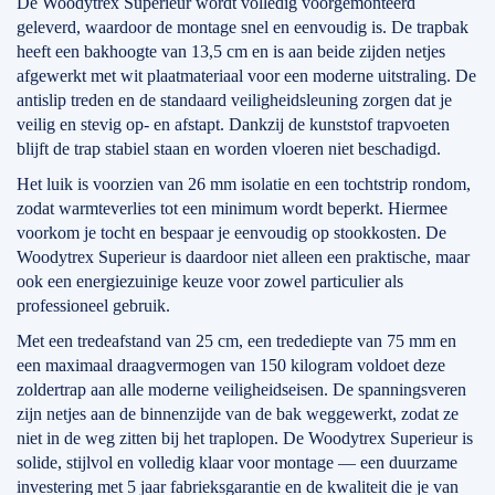
De Woodytrex Superieur wordt volledig voorgemonteerd
geleverd, waardoor de montage snel en eenvoudig is. De trapbak
heeft een bakhoogte van 13,5 cm en is aan beide zijden netjes
afgewerkt met wit plaatmateriaal voor een moderne uitstraling. De
antislip treden en de standaard veiligheidsleuning zorgen dat je
veilig en stevig op- en afstapt. Dankzij de kunststof trapvoeten
blijft de trap stabiel staan en worden vloeren niet beschadigd.
Het luik is voorzien van 26 mm isolatie en een tochtstrip rondom,
zodat warmteverlies tot een minimum wordt beperkt. Hiermee
voorkom je tocht en bespaar je eenvoudig op stookkosten. De
Woodytrex Superieur is daardoor niet alleen een praktische, maar
ook een energiezuinige keuze voor zowel particulier als
professioneel gebruik.
Met een tredeafstand van 25 cm, een tredediepte van 75 mm en
een maximaal draagvermogen van 150 kilogram voldoet deze
zoldertrap aan alle moderne veiligheidseisen. De spanningsveren
zijn netjes aan de binnenzijde van de bak weggewerkt, zodat ze
niet in de weg zitten bij het traplopen. De Woodytrex Superieur is
solide, stijlvol en volledig klaar voor montage — een duurzame
investering met 5 jaar fabrieksgarantie en de kwaliteit die je van