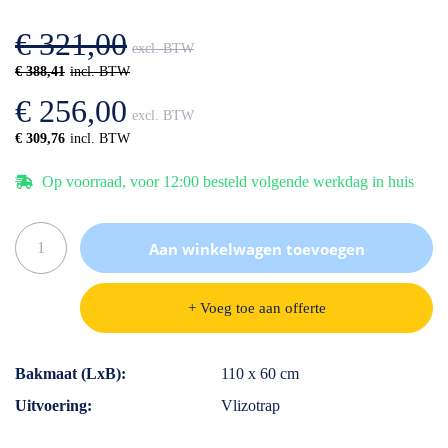
afbeeldingen-
de
gallerij
afbeeldingen-
€ 321,00
gallerij
€ 388,41
€ 256,00
€ 309,76
Op voorraad, voor 12:00 besteld volgende werkdag in huis
Aan winkelwagen toevoegen
+ Voeg toe aan offerte
Specificaties
Bakmaat (LxB)
110 x 60 cm
Uitvoering
Vlizotrap