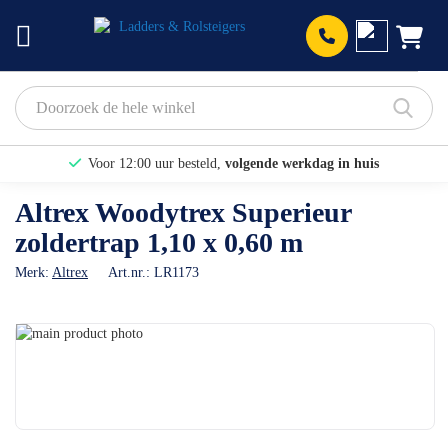
Prod
Voor 12:00 uur besteld,
volgende werkdag in huis
Bekijk hier onze Actiepagina
Altrex Woodytrex Superieur
zoldertrap 1,10 x 0,60 m
Binnen 1 dag een
gratis offerte
Merk:
Altrex
Art.nr.:
LR1173
Ga
naar
Ga
het
naar
einde
het
van
begin
de
van