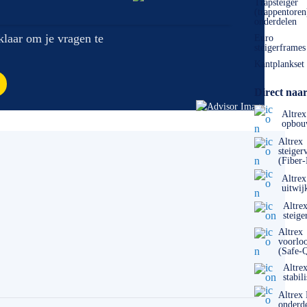
Trapsteiger
(trappentoren
onderdelen
 klaar om je vragen te
Euro
steigerframes
Kantplankset
Direct naar
Altrex
opbou
Altrex
steiger
(Fiber
Altrex
uitwij
Altre
steige
Altrex
voorlo
(Safe-
Altre
stabil
Altrex
onderd