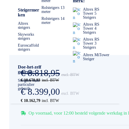
merk:
meter
Rolsteigers 13
Altrex RS
Steigermer
meter
Tower 5
ken
Steigers
Rolsteigers 14
meter
Altrex
Altrex RS
steigers
Tower 4
Steigers
Skyworks
steigers
Altrex RS
Tower 3
Euroscaffold
Steigers
steigers
Altrex MiTower
Steiger
Doe-het-zelf
€ 8.818,95
gebruik:
€ 10.670,93
Steigers voor
particulier
gebruik
€ 8.399,00
€ 10.162,79
Op voorraad, voor 12:00 besteld volgende werkdag in 