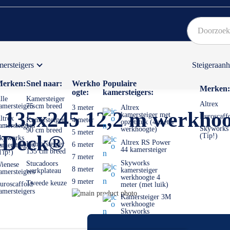
ersteigers
Steigeraan
Bekijk hier onze Actiepagina
Binnen 1 dag een
gratis
erken:
Snel naar:
Werkho
Populaire
Merken:
ogte:
kamersteigers:
lle
Kamersteiger
Altrex
amersteigers
75 cm breed
3 meter
Altrex
2 135x245 12,2 m werkho
kamersteiger met
Euroscaff
ltrex
Kamersteiger
4 meter
opzetstuk (4 meter
amersteigers
Skyworks
werkhoogte)
90 cm breed
5 meter
r-Deck®
(Tip!)
kyworks
Altrex RS Power
Kamersteiger
6 meter
amersteigers
44 kamersteiger
135 cm breed
Tip!)
7 meter
Skyworks
Stucadoors
ienese
8 meter
kamersteiger
werkplateau
amersteigers
werkhoogte 4
9 meter
Tweede keuze
uroscaffold
meter (met luik)
amersteigers
Ga
Kamersteiger 3M
naar
Ga
werkhoogte
Skyworks
het
naar
einde
het