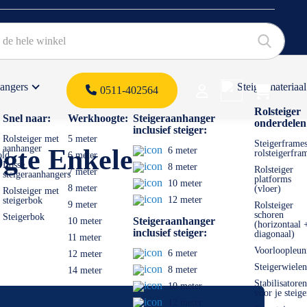
hangers
Steigermateriaal
Products 
0511-402564
 offerte
Rolsteiger
Snel naar:
Werkhoogte:
Steigeraanhanger
onderdelen
inclusief steiger:
Rolsteiger met
5 meter
Steigerframes
aanhanger
ogte Enkele
6 meter
rolsteigerfra
old
6 meter
Losse
8 meter
Rolsteiger
7 meter
steigeraanhangers
platforms
10 meter
8 meter
(vloer)
Rolsteiger met
12 meter
steigerbok
9 meter
Rolsteiger
schoren
Steigerbok
Steigeraanhanger
10 meter
(horizontaal 
inclusief steiger:
diagonaal)
11 meter
Voorloopleun
6 meter
12 meter
Steigerwielen
8 meter
14 meter
Stabilisatoren
10 meter
voor je steige
12 meter