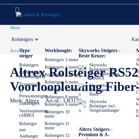
Menu
Rolsteigers
Kam
Voor 12:00 uur besteld,
volgende werkdag in huis
Type
Werkhoogte:
Skyworks Steigers -
M
Account
steiger
Beste Keuze:
Rolsteigers 3 meter
A
k
Rolsteigers
Skyworks
Rolsteigers 4 meter
Altrex Rolsteiger RS5
Rolsteigers met
A
Kamersteigers
Voorloopleuning
Rolsteigers 5 meter
k
(vouwsteigers)
(ARBO)
Voorloopleuning Fibe
Rolsteigers 6 meter
S
Trapsteigers
Skyworks
k
Rolsteigers 7 meter
Rolsteigers
1-
(
Basis
Persoonssteigers
Rolsteigers 8 meter
W
Merk:
Altrex
Art.nr.:
LR3171
Skyworks
Daksteigers
k
Rolsteigers 9 meter
Rolsteiger incl.
Steigeraanhanger
Voorloopleuning
E
Rolsteigers 10
(ARBO)
k
meter
Rolsteiger
Rolsteigers 11
meter
Altrex Steigers -
met
Premium & A-
Rolsteigers 12
Aanhanger