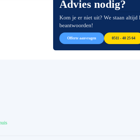
Advies nodig?
van
begin
de
van
afbeeldingen-
de
Kom je er niet uit? We staan altijd
gallerij
afbeeldingen-
beantwoorden!
gallerij
Offerte aanvragen
0511 - 40 25 64
huis