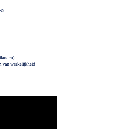
RS5
ilanden)
n van werkelijkheid