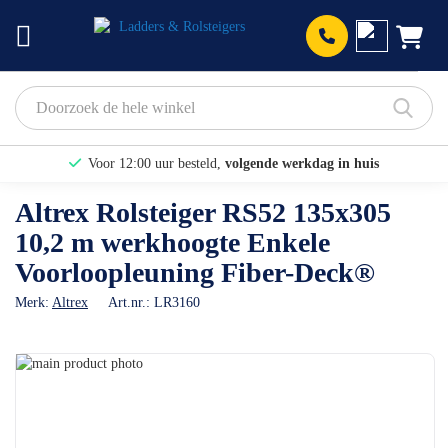
Prod
Voor 12:00 uur besteld,
volgende werkdag in huis
Bekijk hier onze Actiepagina
Altrex Rolsteiger RS52 135x305
10,2 m werkhoogte Enkele
Binnen 1 dag een
gratis offerte
Voorloopleuning Fiber-Deck®
Merk:
Altrex
Art.nr.:
LR3160
Ga
naar
Ga
het
naar
einde
het
van
begin