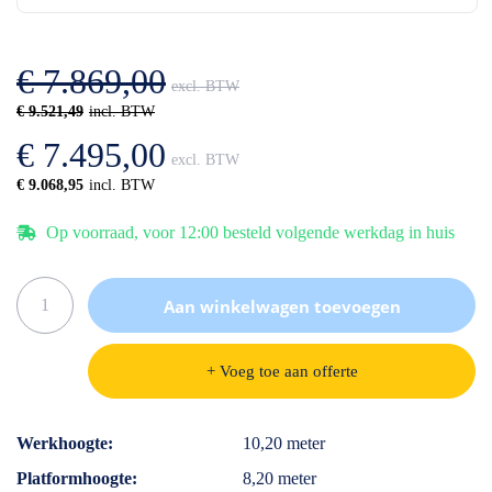
de
van
afbeeldingen-
de
gallerij
afbeeldingen-
€ 7.869,00
gallerij
€ 9.521,49
€ 7.495,00
€ 9.068,95
Op voorraad, voor 12:00 besteld volgende werkdag in huis
Aan winkelwagen toevoegen
+ Voeg toe aan offerte
Specificaties
Werkhoogte
10,20 meter
Platformhoogte
8,20 meter