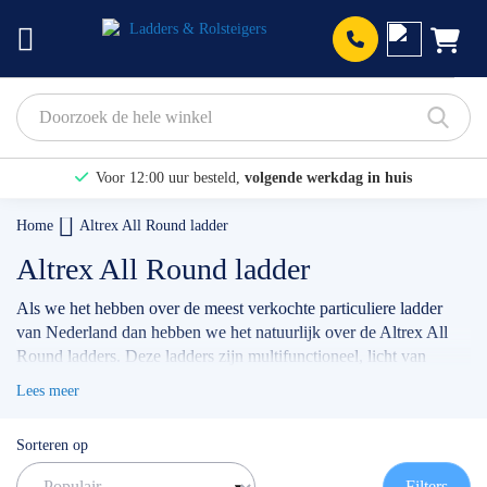
Prod
Voor 12:00 uur besteld,
volgende werkdag in huis
Bekijk hier onze Actiepagina
Home
Altrex All Round ladder
Binnen 1 dag een
gratis offerte
Altrex All Round ladder
Als we het hebben over de meest verkochte particuliere ladder
van Nederland dan hebben we het natuurlijk over de Altrex All
Round ladders. Deze ladders zijn multifunctioneel, licht van
gewicht en geschikt voor diverse werkzaamheden in en rondom
Lees meer
de woning. De meest verkochte uitvoering is de
Altrex All Round
3x10 reformladder
, of de
Altrex All Round 3x9 inclusief
Sorteren op
laddermat.
Heb je moeite met kiezen? Wij helpen jou graag
verder!
Filters