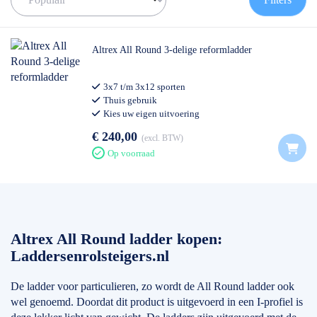
✅ Volgende werkdag op locatie
✅ Meedenkende klantenservice
✅ Contact:
0511- 40 25 64
, of
mail
Altrex All Round 3-delige reformladder
3x7 t/m 3x12 sporten
Thuis gebruik
Kies uw eigen uitvoering
€ 240,00
excl. BTW
Op voorraad
Altrex All Round ladder kopen:
Laddersenrolsteigers.nl
De ladder voor particulieren, zo wordt de All Round ladder ook
wel genoemd. Doordat dit product is uitgevoerd in een I-profiel is