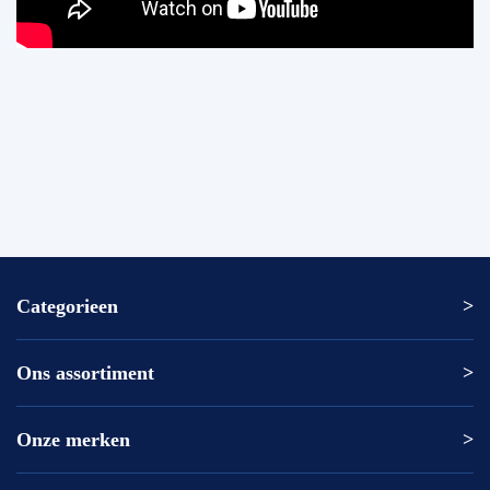
Categorieen
Ons assortiment
Altrex ladder
Altrex trap
Altrex kamersteiger
Onze merken
Altrex
Rolsteiger kopen
ASC