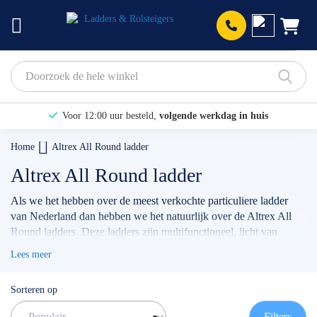
Prod
Voor 12:00 uur besteld,
volgende werkdag in huis
Bekijk hier onze Actiepagina
Home
Altrex All Round ladder
Binnen 1 dag een
gratis offerte
Altrex All Round ladder
Als we het hebben over de meest verkochte particuliere ladder
van Nederland dan hebben we het natuurlijk over de Altrex All
Round ladders. Deze ladders zijn multifunctioneel, licht van
gewicht en geschikt voor diverse werkzaamheden in en rondom
Lees meer
de woning. De meest verkochte uitvoering is de
Altrex All Round
3x10 reformladder
, of de
Altrex All Round 3x9 inclusief
Sorteren op
laddermat.
Heb je moeite met kiezen? Wij helpen jou graag
verder!
Filters