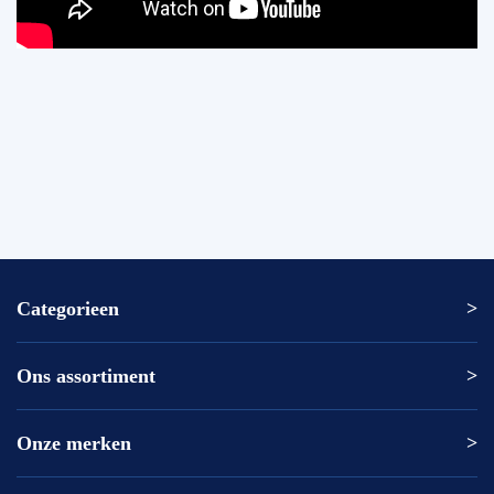
Categorieen
Ons assortiment
Altrex ladder
Altrex trap
Altrex kamersteiger
Onze merken
Altrex
Rolsteiger kopen
ASC