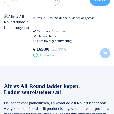
✅ Volgende werkdag op locatie
✅ Meedenkende klantenservice
✅ Contact:
0511- 40 25 64
, of
mail
Altrex All Round dubbele ladder ongecoat
2x8 t/m 2x14 sporten
Thuis gebruik
Kies uw eigen uitvoering
€ 165,00
excl. BTW
Op voorraad
Altrex All Round ladder kopen:
Laddersenrolsteigers.nl
De ladder voor particulieren, zo wordt de All Round ladder ook
wel genoemd. Doordat dit product is uitgevoerd in een I-profiel is