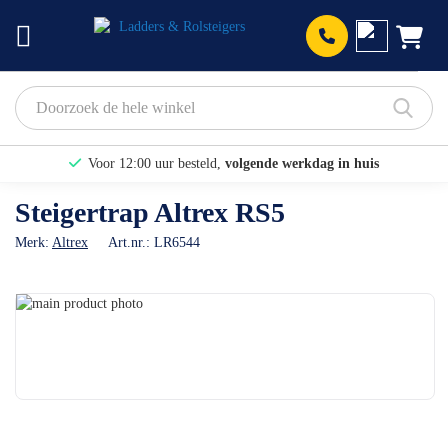
Prod
Voor 12:00 uur besteld,
volgende werkdag in huis
Bekijk hier onze Actiepagina
Steigertrap Altrex RS5
Binnen 1 dag een
gratis offerte
Merk:
Altrex
Art.nr.:
LR6544
Ga
naar
Ga
het
naar
einde
het
van
begin
de
van
afbeeldingen-
de
gallerij
afbeeldingen-