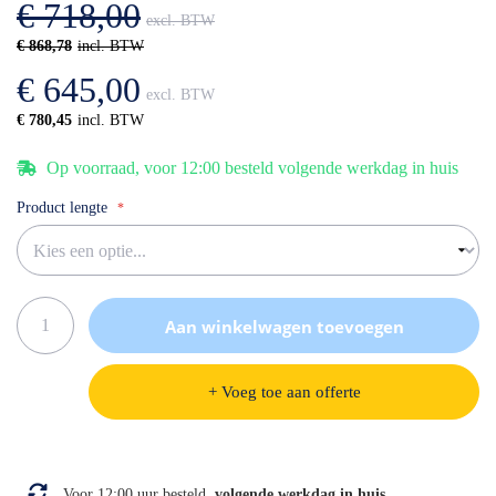
€ 718,00
gallerij
€ 868,78
€ 645,00
€ 780,45
Op voorraad, voor 12:00 besteld volgende werkdag in huis
Product lengte
Aan winkelwagen toevoegen
+ Voeg toe aan offerte
Specificaties
Voor 12:00 uur besteld,
volgende werkdag in huis