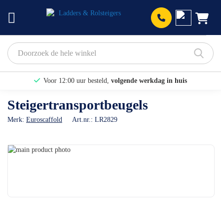
Prod
Voor 12:00 uur besteld,
volgende werkdag in huis
Bekijk hier onze Actiepagina
Steigertransportbeugels
Binnen 1 dag een
gratis offerte
Merk:
Euroscaffold
Art.nr.:
LR2829
Ga
naar
Ga
het
naar
einde
het
van
begin
de
van
afbeeldingen-
de
gallerij
afbeeldingen-