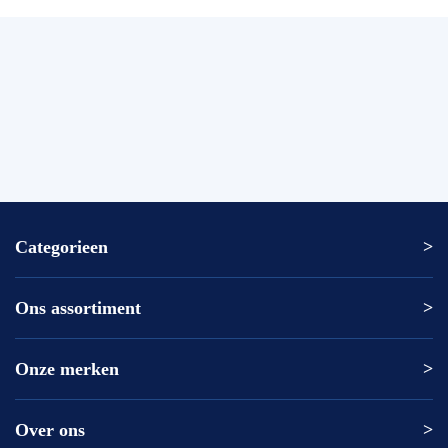
Categorieen
Ons assortiment
Altrex ladder
Altrex trap
Altrex kamersteiger
Onze merken
Altrex
Rolsteiger kopen
ASC
Kamersteiger kopen
DAS
Over ons
Altrex