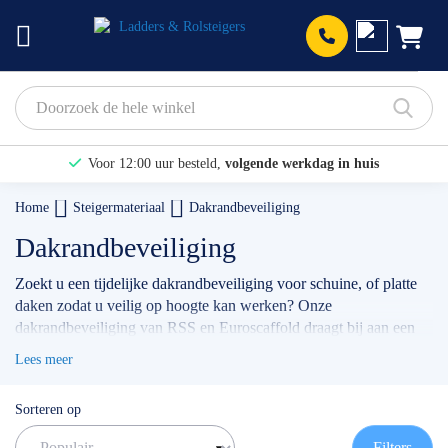
Prod
Voor 12:00 uur besteld,
volgende werkdag in huis
Bekijk hier onze Actiepagina
Home
Steigermateriaal
Dakrandbeveiliging
Binnen 1 dag een
gratis offerte
Dakrandbeveiliging
Zoekt u een tijdelijke dakrandbeveiliging voor schuine, of platte
daken zodat u veilig op hoogte kan werken? Onze
dakrandbeveiliging van RSS en Euroscaffold draagt bij aan een
verantwoorde en beschermde werkomgeving die ARBO
Lees meer
verantwoord is.
✅
Volgende werkdag op locatie
Sorteren op
✅
Meedenkende klantenservice
✅ Contact:
0511- 40 25 64
, of
mail
Filters