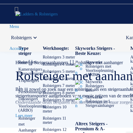
Menu
Rolsteigers
Kam
Voor 12:00 uur besteld,
volgende werkdag in huis
Type
Werkhoogte:
Skyworks Steigers -
M
Account
steiger
Beste Keuze:
Rolsteigers 3 meter
A
k
Home
Rolsteigers
Steigeraanhangers
Rolsteiger met aanhanger
Skyworks
Rolsteigers 4 meter
Rolsteigers met
A
Kamersteigers
Voorloopleuning
Rolsteiger met aanhan
Rolsteigers 5 meter
k
(vouwsteigers)
(ARBO)
Rolsteigers 6 meter
S
Trapsteigers
Skyworks
k
Rolsteigers 7 meter
Rolsteigers
1-
(
Ben jij zowel op zoek naar een rolsteiger, als een steigeraanh
Basis
Persoonssteigers
Rolsteigers 8 meter
W
steigertransporter aangeboden voor mooie prijzen van de mer
Skyworks
Daksteigers
k
Rolsteigers 9 meter
Rolsteiger incl.
Onderstaande deals besparen dus niet alleen geld, maar zorgen
Steigeraanhanger
Voorloopleuning
E
Rolsteigers 10
(ARBO)
k
meter
✅
Voor 12U besteld = volgende werkdag op locatie
Lees meer
✅
Meedenkende klantenservice
Rolsteiger
Rolsteigers 11
meter
Altrex Steigers -
met
✅ Contact:
0511- 40 25 64
, of
mail
Premium & A-
Rolsteigers 12
Aanhanger