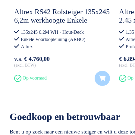
Altrex RS42 Rolsteiger 135x245
Altre
6,2m werkhoogte Enkele
2.45 
Voorloopleuning incl.
Stei
135x245 6,2M WH - Hout-Deck
1.35
Steigeraanhanger Basic
Enkele Voorloopleuning (ARBO)
Altr
Altrex
Prof
v.a.
€ 4.760,00
€ 6.89
excl. BTW
excl. 
Op voorraad
Op 
Goedkoop en betrouwbaar
Bent u op zoek naar een nieuwe steiger en wilt u deze t