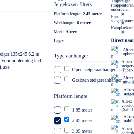
Trapsteiger
Je gekozen filters
(trappentoren
onderdelen
Platform lengte
2.45 meter
Euro
steigerframes
Werkhoogte
6 meter
Kantplankset
Merk
Altrex
Direct naar
Legen
Altrex
opbou
Type aanhanger
Altrex
steiger
Open steigeraanhanger
(Fiber
Altrex
Gesloten steigeraanhanger
uitwij
Altre
steige
Platform lengte
Altrex
voorlo
1.85 meter
(Safe-
Altre
2.45 meter
stabil
Altrex
3.05 meter
onderd