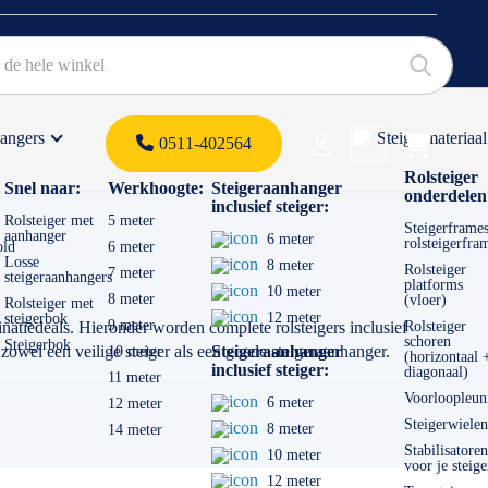
hangers
Steigermateriaal
Products 
0511-402564
 offerte
Rolsteiger
Snel naar:
Werkhoogte:
Steigeraanhanger
onderdelen
inclusief steiger:
Rolsteiger met
5 meter
Steigerframes
aanhanger
6 meter
rolsteigerfra
old
6 meter
Losse
8 meter
Rolsteiger
7 meter
steigeraanhangers
platforms
10 meter
8 meter
(vloer)
Rolsteiger met
12 meter
steigerbok
9 meter
natiedeals. Hieronder worden complete rolsteigers inclusief
Rolsteiger
schoren
Steigerbok
zowel een veilige steiger als een goede steigeraanhanger.
Steigeraanhanger
10 meter
(horizontaal 
inclusief steiger:
diagonaal)
11 meter
Voorloopleun
6 meter
12 meter
Steigerwielen
8 meter
14 meter
Stabilisatoren
10 meter
voor je steige
12 meter