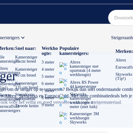
ersteigers
Steigeraan
Bekijk hier onze Actiepagina
Binnen 1 dag een
gratis
erken:
Snel naar:
Werkho
Populaire
Merken:
ogte:
kamersteigers:
lle
Kamersteiger
Altrex
amersteigers
75 cm breed
3 meter
Altrex
kamersteiger met
Euroscaff
ltrex
Kamersteiger
4 meter
opzetstuk (4 meter
ger
amersteigers
Skyworks
werkhoogte)
90 cm breed
5 meter
(Tip!)
kyworks
Altrex RS Power
Kamersteiger
6 meter
amersteigers
44 kamersteiger
135 cm breed
Tip!)
anger om de steiger op te vervoeren? Bekijk dan snel onderstaande combi
7 meter
Skyworks
Stucadoors
ienese
ken
Altrex
,
Skyworks
en
Euroscaffold
. Met onze combinatiedeals heb je 
8 meter
kamersteiger
werkplateau
amersteigers
 ook voor het veilig en goed vervoeren van jouw steigermateriaal.
werkhoogte 4
9 meter
Tweede keuze
uroscaffold
meter (met luik)
amersteigers
Kamersteiger 3M
werkhoogte
Skyworks