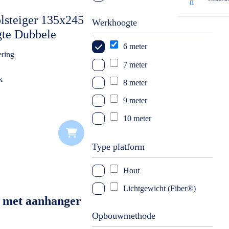
lsteiger 135x245
Werkhoogte
gte Dubbele
 incl.
6 meter
ering
ger DeLuxe
7 meter
k
8 meter
9 meter
10 meter
11 meter
Type platform
12 meter
Hout
14 meter
Lichtgewicht (Fiber®)
Opbouwmethode