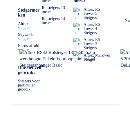
merk:
meter
Rolsteigers 13
Altrex RS
Steigermer
meter
Tower 5
ken
Steigers
Rolsteigers 14
So
meter
Altrex
Altrex RS
steigers
Tower 4
Steigers
Skyworks
steigers
Altrex RS
Tower 3
Euroscaffold
Steigers
steigers
Altrex MiTower
Steiger
Doe-het-zelf
gebruik:
Steigers voor
particulier
gebruik