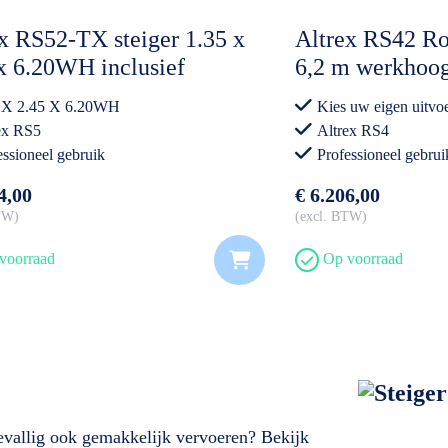
x RS52-TX steiger 1.35 x
Altrex RS42 Ro
x 6.20WH inclusief
6,2 m werkhoo
geraanhanger DeLuxe
Voorloopleuning
 X 2.45 X 6.20WH
Kies uw eigen uitvo
Steigeraanhan
ex RS5
Altrex RS4
essioneel gebruik
Professioneel gebrui
4,00
€ 6.206,00
BTW
excl. BTW
voorraad
Op voorraad
oevallig ook gemakkelijk vervoeren? Bekijk