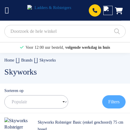
Prod
Voor 12:00 uur besteld,
volgende werkdag in huis
Bekijk hier onze Actiepagina
Home
Brands
Skyworks
Binnen 1 dag een
gratis offerte
Skyworks
Sorteren op
Filters
Skyworks Rolsteiger Basic (enkel geschoord) 75 cm
breed