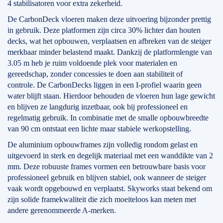
4 stabilisatoren voor extra zekerheid.
De CarbonDeck vloeren maken deze uitvoering bijzonder prettig
in gebruik. Deze platformen zijn circa 30% lichter dan houten
decks, wat het opbouwen, verplaatsen en afbreken van de steiger
merkbaar minder belastend maakt. Dankzij de platformlengte van
3.05 m heb je ruim voldoende plek voor materialen en
gereedschap, zonder concessies te doen aan stabiliteit of
controle. De CarbonDecks liggen in een I-profiel waarin geen
water blijft staan. Hierdoor behouden de vloeren hun lage gewicht
en blijven ze langdurig inzetbaar, ook bij professioneel en
regelmatig gebruik. In combinatie met de smalle opbouwbreedte
van 90 cm ontstaat een lichte maar stabiele werkopstelling.
De aluminium opbouwframes zijn volledig rondom gelast en
uitgevoerd in sterk en degelijk materiaal met een wanddikte van 2
mm. Deze robuuste frames vormen een betrouwbare basis voor
professioneel gebruik en blijven stabiel, ook wanneer de steiger
vaak wordt opgebouwd en verplaatst. Skyworks staat bekend om
zijn solide framekwaliteit die zich moeiteloos kan meten met
andere gerenommeerde A-merken.