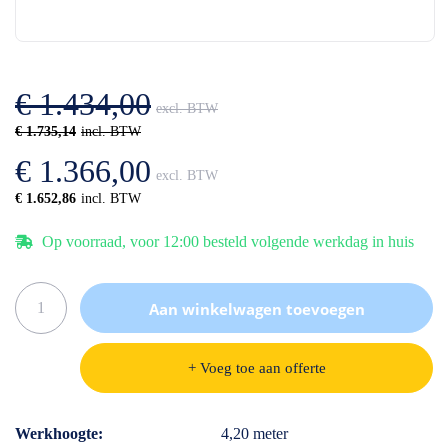
einde
het
van
begin
de
van
afbeeldingen-
de
gallerij
afbeeldingen-
€ 1.434,00
gallerij
€ 1.735,14
€ 1.366,00
€ 1.652,86
Op voorraad, voor 12:00 besteld volgende werkdag in huis
Aan winkelwagen toevoegen
+ Voeg toe aan offerte
Specificaties
Werkhoogte
4,20 meter