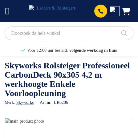
Prod
Voor 12:00 uur besteld,
volgende werkdag in huis
Bekijk hier onze Actiepagina
Skyworks Rolsteiger Professioneel
CarbonDeck 90x305 4,2 m
Binnen 1 dag een
gratis offerte
werkhoogte Enkele
Voorloopleuning
Merk:
Skyworks
Art.nr.:
LR6286
Ga
naar
Ga
het
naar