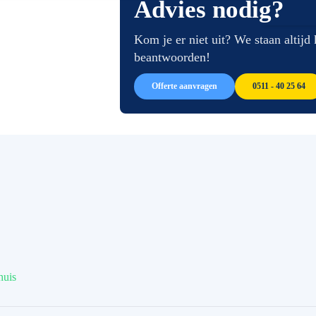
Advies nodig?
van
begin
de
van
afbeeldingen-
de
Kom je er niet uit? We staan altijd
gallerij
afbeeldingen-
beantwoorden!
gallerij
Offerte aanvragen
0511 - 40 25 64
huis