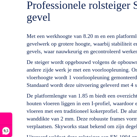
Professionele rolsteige
gevel
Met een werkhoogte van 8.20 m en een platforml
gevelwerk op grotere hoogte, waarbij stabiliteit
gevels, waar nauwkeurig en gecontroleerd werken 
De steiger wordt opgebouwd volgens de opbouwno
andere zijde werk je met een voorloopleuning. On
vloerhoogte wordt 1 voorloopleuning gemonteerd,
Standaard wordt deze uitvoering geleverd met 4 sta
De platformlengte van 1.85 m biedt een overzich
houten vloeren liggen in een I-profiel, waardoor e
vloeren met een traditioneel kokerprofiel. De al
wanddikte van 2 mm. Deze robuuste frames vormen
verplaatsen. Skyworks staat bekend om zijn deg
9,5
Uiteraard voldoet deze rolsteiger aan EN-1004 en S