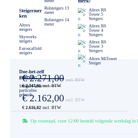
merk:
meter
Rolsteigers 13
Altrex RS
Steigermer
meter
Tower 5
ken
Steigers
Rolsteigers 14
meter
Altrex
Altrex RS
steigers
Tower 4
Steigers
Skyworks
steigers
Altrex RS
Tower 3
Euroscaffold
Steigers
steigers
Altrex MiTower
Steiger
Doe-het-zelf
€ 2.271,00
gebruik:
€ 2.747,91
Steigers voor
particulier
gebruik
€ 2.162,00
€ 2.616,02
Op voorraad, voor 12:00 besteld volgende werkdag in 