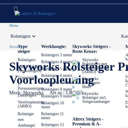
Menu
Rolsteigers
Kam
Voor 12:00 uur besteld,
volgende werkdag in huis
Type
Werkhoogte:
Skyworks Steigers -
M
Account
steiger
Beste Keuze:
Rolsteigers 3 meter
A
k
Rolsteigers
Skyworks
Rolsteigers 4 meter
Skyworks Rolsteiger P
Rolsteigers met
A
Kamersteigers
Voorloopleuning
Rolsteigers 5 meter
k
(vouwsteigers)
(ARBO)
Voorloopleuning
Rolsteigers 6 meter
S
Trapsteigers
Skyworks
k
Rolsteigers 7 meter
Rolsteigers
1-
(
Basis
Persoonssteigers
Rolsteigers 8 meter
W
Merk:
Skyworks
Art.nr.:
LR6255
Skyworks
Daksteigers
k
Rolsteigers 9 meter
Rolsteiger incl.
Steigeraanhanger
Voorloopleuning
E
Rolsteigers 10
(ARBO)
k
meter
Rolsteiger
Rolsteigers 11
meter
Altrex Steigers -
met
Premium & A-
Rolsteigers 12
Aanhanger