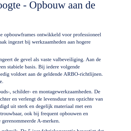
oogte - Opbouw aan de
de opbouwframes ontwikkeld voor professioneel
 vaak ingezet bij werkzaamheden aan hogere
ert de gevel als vaste valbeveiliging. Aan de
n stabiele basis. Bij iedere volgende
ledig voldoet aan de geldende ARBO-richtlijnen.
e.
rhouds-, schilder- en montagewerkzaamheden. De
lichter en verlengt de levensduur ten opzichte van
igd uit sterk en degelijk materiaal met een
etrouwbaar, ook bij frequent opbouwen en
ere gerenommeerde A-merken.
 gebruik. De 5 jaar fabrieksgarantie bevestigt dat