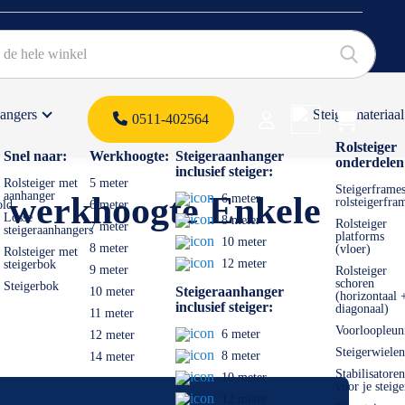
hangers
Steigermateriaal
Products 
0511-402564
 offerte
Rolsteiger
Snel naar:
Werkhoogte:
Steigeraanhanger
onderdelen
inclusief steiger:
Rolsteiger met
5 meter
Steigerframes
aanhanger
m werkhoogte Enkele
6 meter
rolsteigerfra
old
6 meter
Losse
8 meter
Rolsteiger
7 meter
steigeraanhangers
platforms
10 meter
8 meter
(vloer)
Rolsteiger met
12 meter
steigerbok
9 meter
Rolsteiger
schoren
Steigerbok
Steigeraanhanger
10 meter
(horizontaal 
inclusief steiger:
diagonaal)
11 meter
Voorloopleun
6 meter
12 meter
Steigerwielen
8 meter
14 meter
Stabilisatoren
10 meter
voor je steige
12 meter