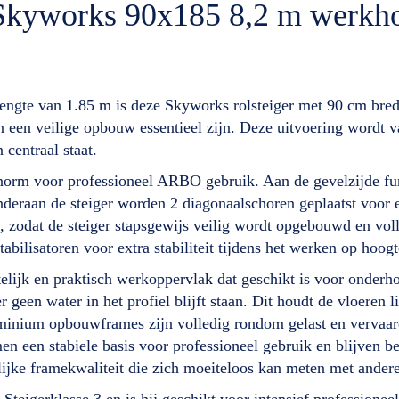
r Skyworks 90x185 8,2 m werkh
engte van 1.85 m is deze Skyworks rolsteiger met 90 cm bre
 en een veilige opbouw essentieel zijn. Deze uitvoering wordt
centraal staat.
rm voor professioneel ARBO gebruik. Aan de gevelzijde funge
deraan de steiger worden 2 diagonaalschoren geplaatst voor ee
 zodat de steiger stapsgewijs veilig wordt opgebouwd en vol
bilisatoren voor extra stabiliteit tijdens het werken op hoogt
telijk en praktisch werkoppervlak dat geschikt is voor onde
r geen water in het profiel blijft staan. Dit houdt de vloeren 
uminium opbouwframes zijn volledig rondom gelast en vervaard
 een stabiele basis voor professioneel gebruik en blijven b
elijke framekwaliteit die zich moeiteloos kan meten met and
teigerklasse 3 en is hij geschikt voor intensief professioneel