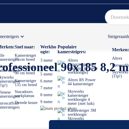
ersteigers
Steigeraan
Bekijk hier onze Actiepagina
Binnen 1 dag een
gratis
erken:
Snel naar:
Werkho
Populaire
Merken:
ogte:
kamersteigers:
lle
Kamersteiger
Altrex
amersteigers
75 cm breed
3 meter
Altrex
rofessioneel 90x185 8,2 
kamersteiger met
Euroscaff
ltrex
Kamersteiger
4 meter
opzetstuk (4 meter
amersteigers
Skyworks
werkhoogte)
90 cm breed
5 meter
(Tip!)
kyworks
Altrex RS Power
Kamersteiger
6 meter
amersteigers
44 kamersteiger
135 cm breed
Tip!)
7 meter
Skyworks
Stucadoors
ienese
8 meter
kamersteiger
werkplateau
amersteigers
werkhoogte 4
9 meter
Tweede keuze
uroscaffold
meter (met luik)
amersteigers
Ga
Kamersteiger 3M
naar
Ga
werkhoogte
Skyworks
het
naar
einde
het