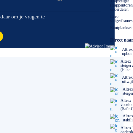
Trapsteiger
(trappentoren
onderdelen
 klaar om je vragen te
Euro
steigerframes
Kantplankset
Direct naar
Altrex
opbou
Altrex
steiger
(Fiber
Altrex
uitwij
Altre
steige
Altrex
voorlo
(Safe-
Altre
stabil
Altrex
onderd