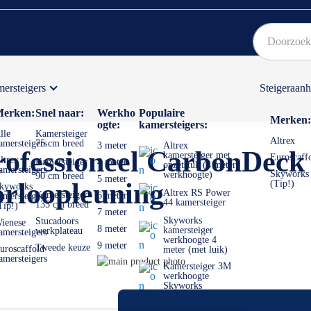
ersteigers
Steigeraan
Bekijk hier onze Actiepagina
Binnen 1 dag een
gratis
erken:
Snel naar:
Werkho
Populaire
Merken:
ogte:
kamersteigers:
lle
Kamersteiger
Altrex
amersteigers
75 cm breed
3 meter
Altrex
rofessioneel CarbonDeck
kamersteiger met
Euroscaff
ltrex
Kamersteiger
4 meter
opzetstuk (4 meter
amersteigers
Skyworks
werkhoogte)
90 cm breed
5 meter
rloopleuning
(Tip!)
kyworks
Altrex RS Power
Kamersteiger
6 meter
amersteigers
44 kamersteiger
135 cm breed
Tip!)
7 meter
Skyworks
Stucadoors
ienese
8 meter
kamersteiger
werkplateau
amersteigers
werkhoogte 4
9 meter
Tweede keuze
uroscaffold
meter (met luik)
amersteigers
Ga
Kamersteiger 3M
naar
Ga
werkhoogte
Skyworks
het
naar
einde
het