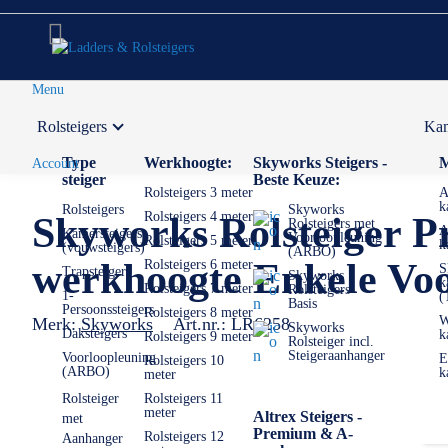
Menu
Rolsteigers
Kam
Voor 12:00 uur besteld,
volgende werkdag in huis
Type
Werkhoogte:
Skyworks Steigers -
M
Account
steiger
Beste Keuze:
Rolsteigers 3 meter
A
k
Rolsteigers
Skyworks
Rolsteigers 4 meter
Skyworks Rolsteiger P
Rolsteigers met
A
Kamersteigers
Voorloopleuning
Rolsteigers 5 meter
k
(vouwsteigers)
(ARBO)
werkhoogte Enkele Voo
Rolsteigers 6 meter
S
Trapsteigers
Skyworks
k
Rolsteigers 7 meter
Rolsteigers
1-
(
Basis
Persoonssteigers
Rolsteigers 8 meter
W
Merk:
Skyworks
Art.nr.:
LR6258
Skyworks
Daksteigers
k
Rolsteigers 9 meter
Rolsteiger incl.
Steigeraanhanger
Voorloopleuning
E
Rolsteigers 10
(ARBO)
k
meter
Rolsteiger
Rolsteigers 11
meter
Altrex Steigers -
met
Premium & A-
Rolsteigers 12
Aanhanger