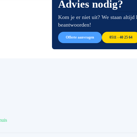
Advies nodig?
van
begin
de
van
afbeeldingen-
de
Kom je er niet uit? We staan altijd
gallerij
afbeeldingen-
beantwoorden!
gallerij
Offerte aanvragen
0511 - 40 25 64
huis