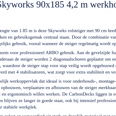
r Skyworks 90x185 4,2 m werk
engte van 1.85 m is deze Skyworks rolsteiger met 90 cm br
erken en gebruiksgemak centraal staan. Door de combinatie 
agelijks gebruik, vooral wanneer de steiger regelmatig wordt 
rm voor professioneel ARBO gebruik. Aan de gevelzijde funge
deraan de steiger worden 2 diagonaalschoren geplaatst om een 
 waardoor de steiger stap voor stap veilig wordt opgebouwd
erd met 4 stabilisatoren, wat zorgt voor extra stabiliteit en v
telijk werkoppervlak dat ideaal is voor onderhouds-, montage
t opbouwen, verplaatsen en afbouwen van de steiger merkbaar 
nt en ergonomisch willen werken. De CarbonDecks liggen in een
blijven ze langer in goede staat, ook bij intensief professio
r stabiele werkplek.
gelast en vervaardigd uit sterk en degelijk materiaal met 