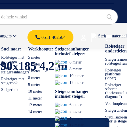
hangers
Steigermateriaal
Products 
0511-402564
 offerte
Rolsteiger
Snel naar:
Werkhoogte:
Steigeraanhanger
onderdelen
inclusief steiger:
Rolsteiger met
5 meter
Steigerframes
aanhanger
 90x185 4,2 m
6 meter
rolsteigerfra
old
6 meter
Losse
8 meter
Rolsteiger
7 meter
steigeraanhangers
platforms
10 meter
8 meter
(vloer)
Rolsteiger met
12 meter
steigerbok
9 meter
Rolsteiger
schoren
Steigerbok
Steigeraanhanger
10 meter
(horizontaal 
inclusief steiger:
diagonaal)
11 meter
Voorloopleun
6 meter
12 meter
Steigerwielen
8 meter
14 meter
Stabilisatoren
10 meter
voor je steige
12 meter