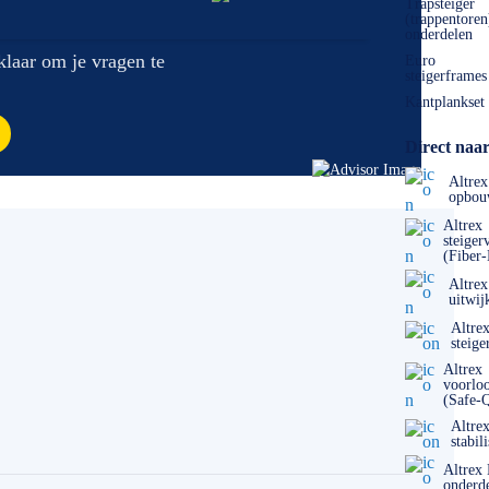
Trapsteiger
(trappentoren
onderdelen
 klaar om je vragen te
Euro
steigerframes
Kantplankset
Direct naar
Altrex
opbou
Altrex
steiger
(Fiber
Altrex
uitwij
Altre
steige
Altrex
voorlo
(Safe-
Altre
stabil
Altrex
onderd