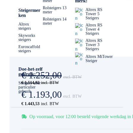
merk:
meter
Rolsteigers 13
Altrex RS
Steigermer
meter
Tower 5
ken
Steigers
Rolsteigers 14
meter
Altrex
Altrex RS
steigers
Tower 4
Steigers
Skyworks
steigers
Altrex RS
Tower 3
Euroscaffold
Steigers
steigers
Altrex MiTower
Steiger
Doe-het-zelf
€ 1.252,00
gebruik:
€ 1.514,92
Steigers voor
particulier
gebruik
€ 1.193,00
€ 1.443,53
Op voorraad, voor 12:00 besteld volgende werkdag in 