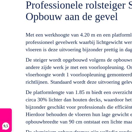
Professionele rolsteige
Opbouw aan de gevel
Met een werkhoogte van 4.20 m en een platforml
professioneel gevelwerk waarbij lichtgewicht w
vloeren is deze uitvoering bijzonder prettig in d
De steiger wordt opgebouwd volgens de opbouwno
andere zijde werk je met een voorloopleuning. On
vloerhoogte wordt 1 voorloopleuning gemonteerd,
richtlijnen. Standaard wordt deze uitvoering gelev
De platformlengte van 1.85 m biedt een overzich
circa 30% lichter dan houten decks, waardoor he
bijzonder geschikt voor professionals die efficië
Hierdoor behouden de vloeren hun lage gewicht en 
opbouwbreedte van 90 cm ontstaat een lichte maa
9,5
De aluminium opbouwframes zijn volledig rondom 