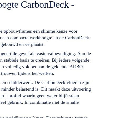
hoogte CarbonDeck -
ede opbouwframes een slimme keuze voor
van een compacte werkhoogte en de CarbonDeck
opgebouwd en verplaatst.
ert de gevel als vaste valbeveiliging. Aan de
stabiele basis te creëren. Bij iedere volgende
 en volledig voldoet aan de geldende ARBO-
ertrouwen tijdens het werken.
- en schilderwerk. De CarbonDeck vloeren zijn
minder belastend is. Dit maakt deze uitvoering
 I-profiel waarin geen water blijft staan.
neel gebruik. In combinatie met de smalle
een wanddikte van 2 mm. Deze robuuste frames