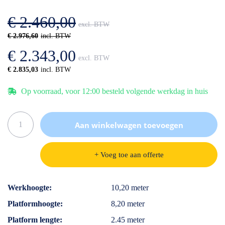
afbeeldingen-
de
gallerij
afbeeldingen-
€ 2.460,00
gallerij
€ 2.976,60
€ 2.343,00
€ 2.835,03
Op voorraad, voor 12:00 besteld volgende werkdag in huis
Aan winkelwagen toevoegen
+ Voeg toe aan offerte
Specificaties
Werkhoogte
10,20 meter
Platformhoogte
8,20 meter
Platform lengte
2.45 meter