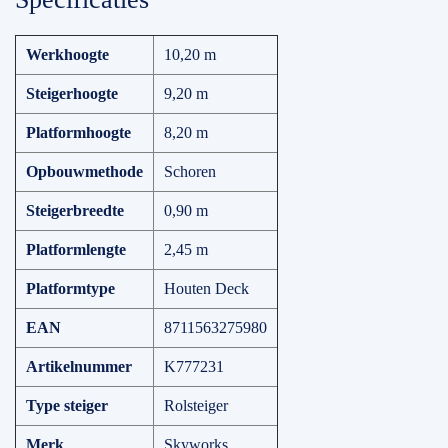
Werkhoogte
10,20 m
Steigerhoogte
9,20 m
Platformhoogte
8,20 m
Opbouwmethode
Schoren
Steigerbreedte
0,90 m
Platformlengte
2,45 m
Platformtype
Houten Deck
EAN
8711563275980
Artikelnummer
K777231
Type steiger
Rolsteiger
Merk
Skyworks