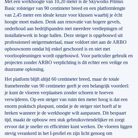
Met een werkhoogte van 10,20 meter is de Skyworks Primus
Basic rolsteiger van 90 centimeter breed en een platformlengte
van 2,45 meter een ideale keuze voor klussen waarbij je écht
hoogte moet maken. Denk aan renovatie van hogere gevels,
onderhoud aan bedrijfspanden met meerdere verdiepingen of
installatiewerk in hoge hallen. Deze steiger is opgebouwd uit
professioneel steigermateriaal, maar voldoet niet aan de ARBO
opbouwnorm omdat hij enkel geschoord is en niet met
voorloopleuningen wordt opgebouwd. Voor particulier gebruik en
projecten zonder ARBO verplichting is dit echter een veilige en
duurzame oplossing.
Het platform blijft altijd 60 centimeter breed, maar de totale
framebreedte van 90 centimeter geeft je een belangrijk voordeel:
je kunt de vloeren verplaatsen zonder schoren te hoeven
verwijderen. Op een steiger van ruim tien meter hoog is dat een
enorm praktisch pluspunt, omdat je de steiger niet hoeft af te
breken wanneer je de werkhoogte wilt aanpassen. Dit bespaart
tijd, maakt de opbouw een stuk gebruiksvriendelijker en zorgt
ervoor dat je sneller en efficiënter kunt werken. De vloeren liggen
stevig verankerd in het I-profiel en zijn licht genoeg om