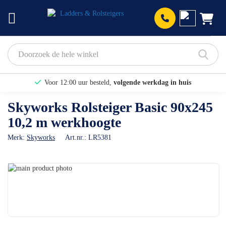
Prod
Voor 12:00 uur besteld,
volgende werkdag in huis
Bekijk hier onze Actiepagina
Skyworks Rolsteiger Basic 90x245
10,2 m werkhoogte
Binnen 1 dag een
gratis offerte
Merk:
Skyworks
Art.nr.:
LR5381
Ga
naar
Ga
het
naar
einde
het
van
begin
de
van