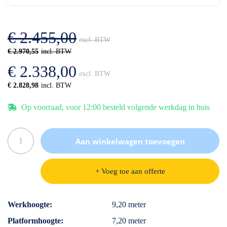
de
van
afbeeldingen-
de
gallerij
afbeeldingen-
€ 2.455,00
gallerij
€ 2.970,55
€ 2.338,00
€ 2.828,98
Op voorraad, voor 12:00 besteld volgende werkdag in huis
Aan winkelwagen toevoegen
+ Voeg toe aan offerte
Specificaties
Werkhoogte
9,20 meter
Platformhoogte
7,20 meter