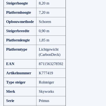
Steigerhoogte
8,20 m
Platformhoogte
7,20 m
Opbouwmethode
Schoren
Steigerbreedte
0,90 m
Platformlengte
1,85 m
Platformtype
Lichtgewicht
(CarbonDeck)
EAN
8711563278592
Artikelnummer
K777419
Type steiger
Rolsteiger
Merk
Skyworks
Serie
Primus