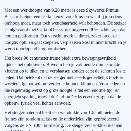
Met een werkhoogte van 9,20 meter is deze Skyworks Primus
Basic rolsteiger een sterke keuze voor klussen waarbij je serieus
omhoog moet, maar toch wendbaarheid wilt behouden. De steiger
is uitgevoerd met CarbonDecks, die ongeveer 30% lichter zijn dan
houten platformen. Dat verschil merk je direct, zeker op deze
hoogte: optillen gaat soepeler, verplaatsen kost minder kracht en je
werkt doorlopend ergonomischer.
Het brede 90 centimeter frame biedt extra bewegingsvrijheid
tijdens het opbouwen. Bovenin heb je voldoende ruimte om de
vloeren op te tillen en te verplaatsen zonder eerst de schoren los te
halen. Dat betekent dat de steiger niet steeds gedeeltelijk hoeft te
worden afgebouwd om verder te kunnen klimmen. Voor iedereen
die regelmatig werkt op grote hoogte is dat een enorme tijd- en
energiebesparing, terwijl de CarbonDecks ervoor zorgen dat de
opbouw fysiek veel lichter aanvoelt.
Het steigermateriaal heeft een wanddikte van 1,6 millimeter, de
frames zijn rondom gelast en de onderdelen zijn geproduceerd
volgens de EN-1004 normering. De steiger zelf voldoet niet aan