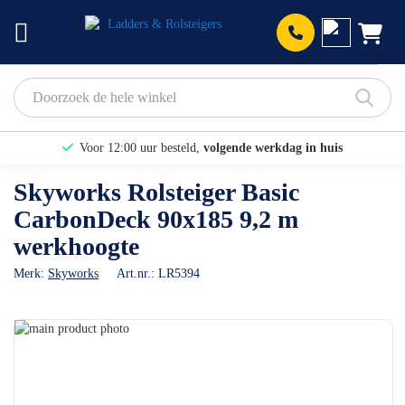
Prod
Voor 12:00 uur besteld,
volgende werkdag in huis
Bekijk hier onze Actiepagina
Skyworks Rolsteiger Basic
CarbonDeck 90x185 9,2 m
Binnen 1 dag een
gratis offerte
werkhoogte
Merk:
Skyworks
Art.nr.:
LR5394
Ga
naar
Ga
het
naar
einde
het
van
begin