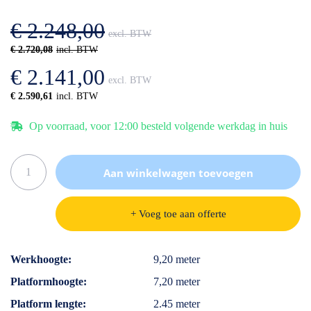
afbeeldingen-
de
gallerij
afbeeldingen-
€ 2.248,00
gallerij
€ 2.720,08
€ 2.141,00
€ 2.590,61
Op voorraad, voor 12:00 besteld volgende werkdag in huis
Aan winkelwagen toevoegen
+ Voeg toe aan offerte
Specificaties
Werkhoogte
9,20 meter
Platformhoogte
7,20 meter
Platform lengte
2.45 meter