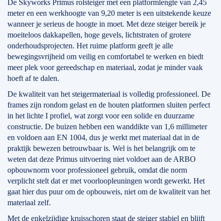
De Skyworks Primus rolsteiger met een platformlengte van 2,45
meter en een werkhoogte van 9,20 meter is een uitstekende keuze
wanneer je serieus de hoogte in moet. Met deze steiger bereik je
moeiteloos dakkapellen, hoge gevels, lichtstraten of grotere
onderhoudsprojecten. Het ruime platform geeft je alle
bewegingsvrijheid om veilig en comfortabel te werken en biedt
meer plek voor gereedschap en materiaal, zodat je minder vaak
hoeft af te dalen.
De kwaliteit van het steigermateriaal is volledig professioneel. De
frames zijn rondom gelast en de houten platformen sluiten perfect
in het lichte I profiel, wat zorgt voor een solide en duurzame
constructie. De buizen hebben een wanddikte van 1,6 millimeter
en voldoen aan EN 1004, dus je werkt met materiaal dat in de
praktijk bewezen betrouwbaar is. Wel is het belangrijk om te
weten dat deze Primus uitvoering niet voldoet aan de ARBO
opbouwnorm voor professioneel gebruik, omdat die norm
verplicht stelt dat er met voorloopleuningen wordt gewerkt. Het
gaat hier dus puur om de opbouweis, niet om de kwaliteit van het
materiaal zelf.
Met de enkelzijdige kruisschoren staat de steiger stabiel en blijft