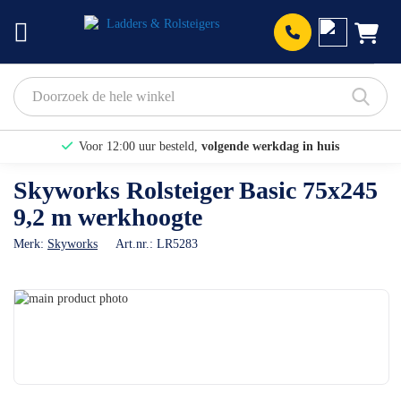
Prod
Voor 12:00 uur besteld,
volgende werkdag in huis
Bekijk hier onze Actiepagina
Skyworks Rolsteiger Basic 75x245
9,2 m werkhoogte
Binnen 1 dag een
gratis offerte
Merk:
Skyworks
Art.nr.:
LR5283
Ga
naar
Ga
het
naar
einde
het
van
begin
de
van