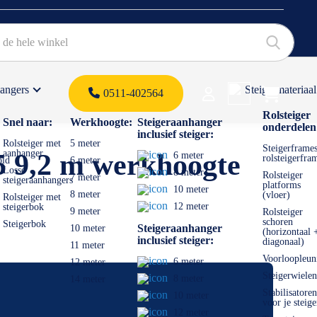
hangers
Steigermateriaal
Products 
0511-402564
 offerte
Rolsteiger
Snel naar:
Werkhoogte:
Steigeraanhanger
onderdelen
inclusief steiger:
Rolsteiger met
5 meter
Steigerframes
aanhanger
5 9,2 m werkhoogte
6 meter
rolsteigerfra
old
6 meter
Losse
8 meter
Rolsteiger
7 meter
steigeraanhangers
platforms
10 meter
8 meter
(vloer)
Rolsteiger met
12 meter
steigerbok
9 meter
Rolsteiger
schoren
Steigerbok
Steigeraanhanger
10 meter
(horizontaal 
inclusief steiger:
diagonaal)
11 meter
Voorloopleun
6 meter
12 meter
Steigerwielen
8 meter
14 meter
Stabilisatoren
10 meter
voor je steige
12 meter