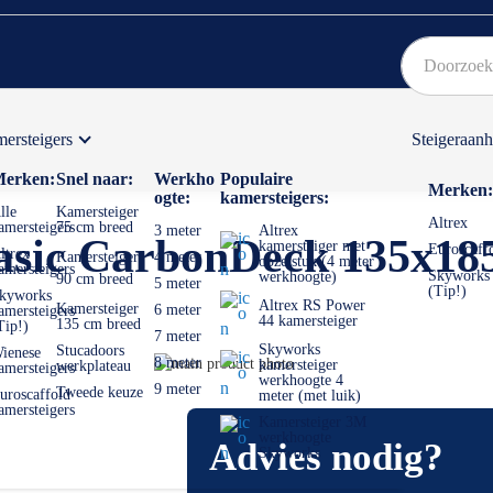
ersteigers
Steigeraan
Bekijk hier onze Actiepagina
Binnen 1 dag een
gratis
erken:
Snel naar:
Werkho
Populaire
Merken:
ogte:
kamersteigers:
lle
Kamersteiger
Altrex
amersteigers
75 cm breed
3 meter
Altrex
asic CarbonDeck 135x18
kamersteiger met
Euroscaff
ltrex
Kamersteiger
4 meter
opzetstuk (4 meter
amersteigers
Skyworks
werkhoogte)
90 cm breed
5 meter
(Tip!)
kyworks
Altrex RS Power
Kamersteiger
6 meter
amersteigers
44 kamersteiger
135 cm breed
Tip!)
7 meter
Skyworks
Stucadoors
ienese
Ga
8 meter
kamersteiger
werkplateau
amersteigers
werkhoogte 4
naar
Ga
9 meter
Tweede keuze
uroscaffold
meter (met luik)
het
naar
amersteigers
Kamersteiger 3M
einde
het
werkhoogte
Advies nodig?
van
begin
Skyworks
de
van