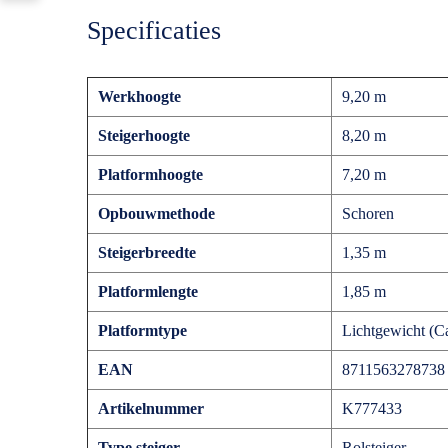
Specificaties
Werkhoogte
9,20 m
Steigerhoogte
8,20 m
Platformhoogte
7,20 m
Opbouwmethode
Schoren
Steigerbreedte
1,35 m
Platformlengte
1,85 m
Platformtype
Lichtgewicht (
EAN
8711563278738
Artikelnummer
K777433
Type steiger
Rolsteiger