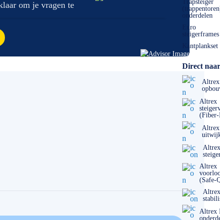
Trapsteiger
 klaar om je vragen te
(trappentoren
onderdelen
Euro
steigerframes
Kantplankset
Direct naar
Altrex
opbou
Altrex
steiger
(Fiber
Altrex
uitwij
Altre
steige
Altrex
voorlo
(Safe-
Altre
stabil
Altrex
onderd