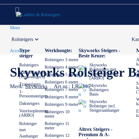
Menu
Rolsteigers
Kam
Voor 12:00 uur besteld,
volgende werkdag in huis
Type
Werkhoogte:
Skyworks Steigers -
M
Account
steiger
Beste Keuze:
Rolsteigers 3 meter
A
k
Rolsteigers
Skyworks
Rolsteigers 4 meter
Skyworks Rolsteiger B
Rolsteigers met
A
Kamersteigers
Voorloopleuning
Rolsteigers 5 meter
k
(vouwsteigers)
(ARBO)
Rolsteigers 6 meter
S
Trapsteigers
Merk:
Skyworks
Art.nr.:
LR5346
Skyworks
k
Rolsteigers 7 meter
Rolsteigers
1-
(
Basis
Persoonssteigers
Rolsteigers 8 meter
W
Skyworks
Daksteigers
k
Rolsteigers 9 meter
Rolsteiger incl.
Steigeraanhanger
Voorloopleuning
E
Rolsteigers 10
(ARBO)
k
meter
Rolsteiger
Rolsteigers 11
meter
Altrex Steigers -
met
Premium & A-
Rolsteigers 12
Aanhanger