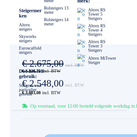
merk:
meter
Rolsteigers 13
Altrex RS
Steigermer
meter
Tower 5
ken
Steigers
Rolsteigers 14
meter
Altrex
Altrex RS
steigers
Tower 4
Steigers
Skyworks
steigers
Altrex RS
Tower 3
Euroscaffold
Steigers
steigers
Altrex MiTower
€ 2.675,00
Steiger
Doe-het-zelf
€ 3.236,75
gebruik:
€ 2.548,00
Steigers voor
particulier
€ 3.083,08
gebruik
Op voorraad, voor 12:00 besteld volgende werkdag in 