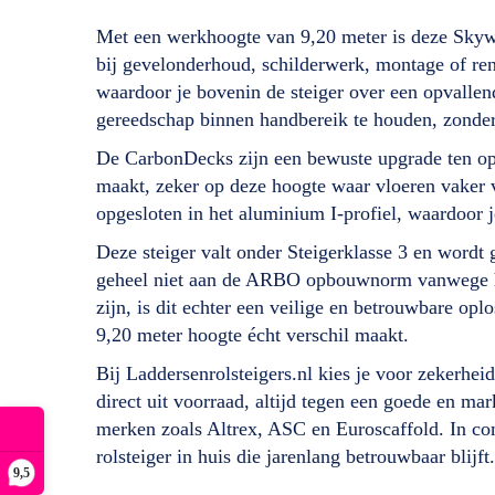
Met een werkhoogte van 9,20 meter is deze Skywo
bij gevelonderhoud, schilderwerk, montage of re
waardoor je bovenin de steiger over een opvallen
gereedschap binnen handbereik te houden, zonder 
De CarbonDecks zijn een bewuste upgrade ten opz
maakt, zeker op deze hoogte waar vloeren vaker v
opgesloten in het aluminium I-profiel, waardoor j
Deze steiger valt onder Steigerklasse 3 en wordt
geheel niet aan de ARBO opbouwnorm vanwege het
zijn, is dit echter een veilige en betrouwbare op
9,20 meter hoogte écht verschil maakt.
Bij Laddersenrolsteigers.nl kies je voor zekerhei
direct uit voorraad, altijd tegen een goede en mar
merken zoals Altrex, ASC en Euroscaffold. In com
rolsteiger in huis die jarenlang betrouwbaar blijft.
9,5