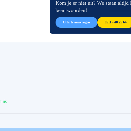
afbeeldingen-
de
Kom je er niet uit? We staan altijd
gallerij
afbeeldingen-
beantwoorden!
gallerij
Offerte aanvragen
0511 - 40 25 64
huis