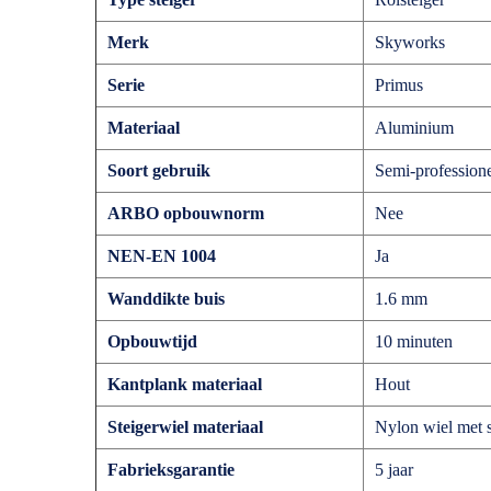
Merk
Skyworks
Serie
Primus
Materiaal
Aluminium
Soort gebruik
Semi-profession
ARBO opbouwnorm
Nee
NEN-EN 1004
Ja
Wanddikte buis
1.6 mm
Opbouwtijd
10 minuten
Kantplank materiaal
Hout
Steigerwiel materiaal
Nylon wiel met s
Fabrieksgarantie
5 jaar