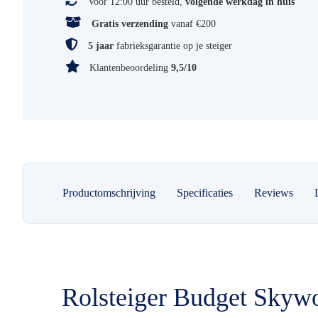
Voor 12:00 uur besteld,
volgende werkdag in huis
Gratis verzending
vanaf €200
5 jaar
fabrieksgarantie op je steiger
Klantenbeoordeling
9,5/10
Productomschrijving
Specificaties
Reviews
Rolsteiger Budget Skyw