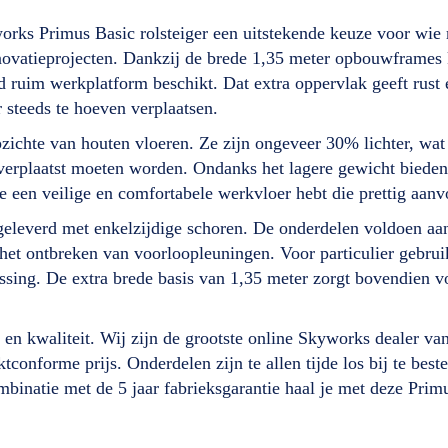
rks Primus Basic rolsteiger een uitstekende keuze voor wie r
novatieprojecten. Dankzij de brede 1,35 meter opbouwframes 
d ruim werkplatform beschikt. Dat extra oppervlak geeft rust
steeds te hoeven verplaatsen.
ichte van houten vloeren. Ze zijn ongeveer 30% lichter, wat
erplaatst moeten worden. Ondanks het lagere gewicht bieden ze
e een veilige en comfortabele werkvloer hebt die prettig aanvo
 geleverd met enkelzijdige schoren. De onderdelen voldoen aa
 ontbreken van voorloopleuningen. Voor particulier gebruik 
lossing. De extra brede basis van 1,35 meter zorgt bovendien vo
d en kwaliteit. Wij zijn de grootste online Skyworks dealer v
ktconforme prijs. Onderdelen zijn te allen tijde los bij te bes
binatie met de 5 jaar fabrieksgarantie haal je met deze Pri