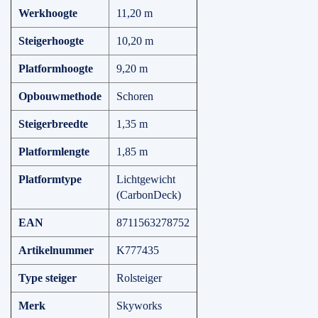
Werkhoogte
11,20 m
Steigerhoogte
10,20 m
Platformhoogte
9,20 m
Opbouwmethode
Schoren
Steigerbreedte
1,35 m
Platformlengte
1,85 m
Platformtype
Lichtgewicht
(CarbonDeck)
EAN
8711563278752
Artikelnummer
K777435
Type steiger
Rolsteiger
Merk
Skyworks