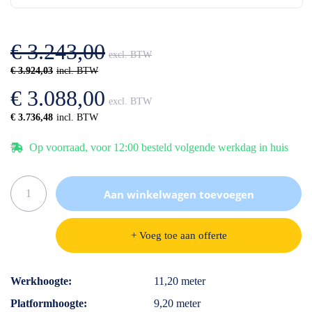
de
van
afbeeldingen-
de
gallerij
afbeeldingen-
€ 3.243,00
gallerij
€ 3.924,03
€ 3.088,00
€ 3.736,48
Op voorraad, voor 12:00 besteld volgende werkdag in huis
Aan winkelwagen toevoegen
+ Voeg toe aan offerte
Specificaties
Werkhoogte
11,20 meter
Platformhoogte
9,20 meter