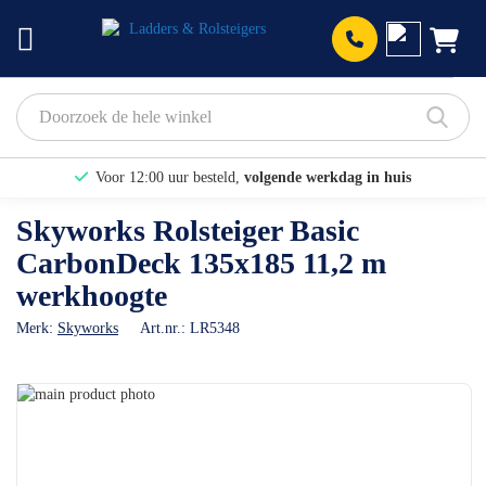
Prod
Voor 12:00 uur besteld,
volgende werkdag in huis
Bekijk hier onze Actiepagina
Skyworks Rolsteiger Basic
CarbonDeck 135x185 11,2 m
Binnen 1 dag een
gratis offerte
werkhoogte
Merk:
Skyworks
Art.nr.:
LR5348
Ga
naar
Ga
het
naar
einde
het
van
begin