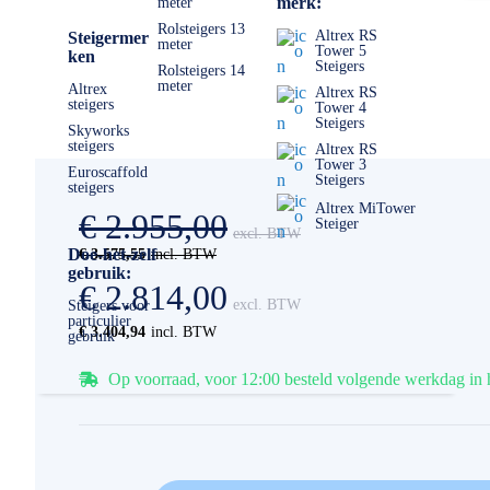
merk:
meter
Rolsteigers 13
Altrex RS
Steigermer
meter
Tower 5
ken
Steigers
Rolsteigers 14
meter
Altrex
Altrex RS
steigers
Tower 4
Steigers
Skyworks
steigers
Altrex RS
Tower 3
Euroscaffold
Steigers
steigers
Altrex MiTower
€ 2.955,00
Steiger
Doe-het-zelf
€ 3.575,55
gebruik:
€ 2.814,00
Steigers voor
particulier
€ 3.404,94
gebruik
Op voorraad, voor 12:00 besteld volgende werkdag in 