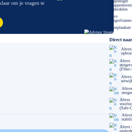
Trapsteiger
 klaar om je vragen te
(trappentoren
onderdelen
Euro
steigerframes
Kantplankset
Direct naar
Altrex
opbou
Altrex
steiger
(Fiber
Altrex
uitwij
Altre
steige
Altrex
voorlo
(Safe-
Altre
stabil
Altrex
onderd