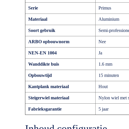
Serie
Primus
Materiaal
Aluminium
Soort gebruik
Semi-profession
ARBO opbouwnorm
Nee
NEN-EN 1004
Ja
Wanddikte buis
1.6 mm
Opbouwtijd
15 minuten
Kantplank materiaal
Hout
Steigerwiel materiaal
Nylon wiel met s
Fabrieksgarantie
5 jaar
Inhoud configuratie