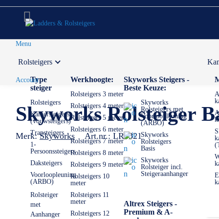
Menu
Rolsteigers
Kam
Voor 12:00 uur besteld,
volgende werkdag in huis
Type
Werkhoogte:
Skyworks Steigers -
M
Account
steiger
Beste Keuze:
Rolsteigers 3 meter
A
k
Rolsteigers
Skyworks
Rolsteigers 4 meter
Skyworks Rolsteiger B
Rolsteigers met
A
Kamersteigers
Voorloopleuning
Rolsteigers 5 meter
k
(vouwsteigers)
(ARBO)
Rolsteigers 6 meter
S
Trapsteigers
Merk:
Skyworks
Art.nr.:
LR5321
Skyworks
k
Rolsteigers 7 meter
Rolsteigers
1-
(
Basis
Persoonssteigers
Rolsteigers 8 meter
W
Skyworks
Daksteigers
k
Rolsteigers 9 meter
Rolsteiger incl.
Steigeraanhanger
Voorloopleuning
E
Rolsteigers 10
(ARBO)
k
meter
Rolsteiger
Rolsteigers 11
meter
Altrex Steigers -
met
Premium & A-
Rolsteigers 12
Aanhanger