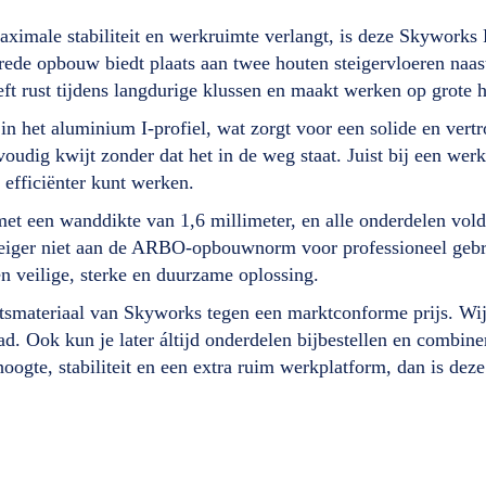
imale stabiliteit en werkruimte verlangt, is deze Skyworks 
de opbouw biedt plaats aan twee houten steigervloeren naast
eeft rust tijdens langdurige klussen en maakt werken op grote 
 in het aluminium I-profiel, wat zorgt voor een solide en ver
udig kwijt zonder dat het in de weg staat. Juist bij een werk
 efficiënter kunt werken.
, met een wanddikte van 1,6 millimeter, en alle onderdelen v
steiger niet aan de ARBO-opbouwnorm voor professioneel gebr
n veilige, sterke en duurzame oplossing.
eitsmateriaal van Skyworks tegen een marktconforme prijs. Wij
raad. Ook kun je later áltijd onderdelen bijbestellen en comb
ogte, stabiliteit en een extra ruim werkplatform, dan is dez