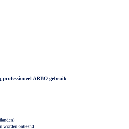
m
professioneel ARBO gebruik
ilanden)
an worden ontleend