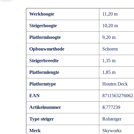
Werkhoogte
11,20 m
Steigerhoogte
10,20 m
Platformhoogte
9,20 m
Opbouwmethode
Schoren
Steigerbreedte
1,35 m
Platformlengte
1,85 m
Platformtype
Houten Deck
EAN
8711563276062
Artikelnummer
K777239
Type steiger
Rolsteiger
Merk
Skyworks