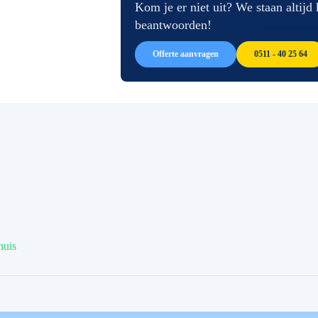
afbeeldingen-
de
Kom je er niet uit? We staan altijd
gallerij
afbeeldingen-
beantwoorden!
gallerij
Offerte aanvragen
0511 - 40 25 64
huis