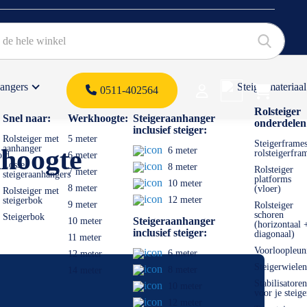
hangers
Steigermateriaal
Products 
0511-402564
 offerte
Rolsteiger
Snel naar:
Werkhoogte:
Steigeraanhanger
onderdelen
inclusief steiger:
Rolsteiger met
5 meter
Steigerframes
aanhanger
khoogte
6 meter
rolsteigerfra
old
6 meter
Losse
8 meter
Rolsteiger
7 meter
steigeraanhangers
platforms
10 meter
8 meter
(vloer)
Rolsteiger met
12 meter
steigerbok
9 meter
Rolsteiger
schoren
Steigerbok
Steigeraanhanger
10 meter
(horizontaal 
inclusief steiger:
diagonaal)
11 meter
Voorloopleun
6 meter
12 meter
Steigerwielen
8 meter
14 meter
Stabilisatoren
10 meter
voor je steige
12 meter