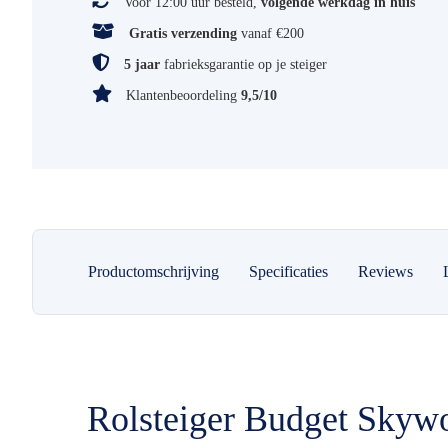
Voor 12:00 uur besteld,
volgende werkdag in huis
Gratis verzending
vanaf €200
5 jaar
fabrieksgarantie op je steiger
Klantenbeoordeling
9,5/10
Productomschrijving
Specificaties
Reviews
Rolsteiger Budget Skyw