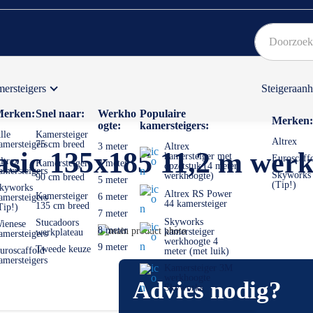
ersteigers
Steigeraan
Bekijk hier onze Actiepagina
Binnen 1 dag een
gratis
erken:
Snel naar:
Werkho
Populaire
Merken:
ogte:
kamersteigers:
lle
Kamersteiger
Altrex
amersteigers
75 cm breed
3 meter
Altrex
asic 135x185 11,2 m wer
kamersteiger met
Euroscaff
ltrex
Kamersteiger
4 meter
opzetstuk (4 meter
amersteigers
Skyworks
werkhoogte)
90 cm breed
5 meter
(Tip!)
kyworks
Altrex RS Power
Kamersteiger
6 meter
amersteigers
44 kamersteiger
135 cm breed
Tip!)
7 meter
Skyworks
Stucadoors
ienese
Ga
8 meter
kamersteiger
werkplateau
amersteigers
werkhoogte 4
naar
Ga
9 meter
Tweede keuze
uroscaffold
meter (met luik)
het
naar
amersteigers
Kamersteiger 3M
einde
het
werkhoogte
Advies nodig?
van
begin
Skyworks
de
van