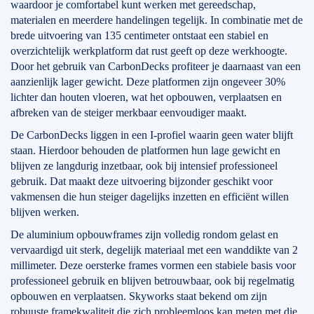
waardoor je comfortabel kunt werken met gereedschap,
materialen en meerdere handelingen tegelijk. In combinatie met de
brede uitvoering van 135 centimeter ontstaat een stabiel en
overzichtelijk werkplatform dat rust geeft op deze werkhoogte.
Door het gebruik van CarbonDecks profiteer je daarnaast van een
aanzienlijk lager gewicht. Deze platformen zijn ongeveer 30%
lichter dan houten vloeren, wat het opbouwen, verplaatsen en
afbreken van de steiger merkbaar eenvoudiger maakt.
De CarbonDecks liggen in een I-profiel waarin geen water blijft
staan. Hierdoor behouden de platformen hun lage gewicht en
blijven ze langdurig inzetbaar, ook bij intensief professioneel
gebruik. Dat maakt deze uitvoering bijzonder geschikt voor
vakmensen die hun steiger dagelijks inzetten en efficiënt willen
blijven werken.
De aluminium opbouwframes zijn volledig rondom gelast en
vervaardigd uit sterk, degelijk materiaal met een wanddikte van 2
millimeter. Deze oersterke frames vormen een stabiele basis voor
professioneel gebruik en blijven betrouwbaar, ook bij regelmatig
opbouwen en verplaatsen. Skyworks staat bekend om zijn
robuuste framekwaliteit die zich probleemloos kan meten met die