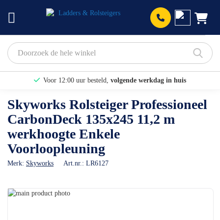
Prod
Voor 12:00 uur besteld,
volgende werkdag in huis
Bekijk hier onze Actiepagina
Skyworks Rolsteiger Professioneel
CarbonDeck 135x245 11,2 m
Binnen 1 dag een
gratis offerte
werkhoogte Enkele
Voorloopleuning
Merk:
Skyworks
Art.nr.:
LR6127
Ga
naar
Ga
het
naar