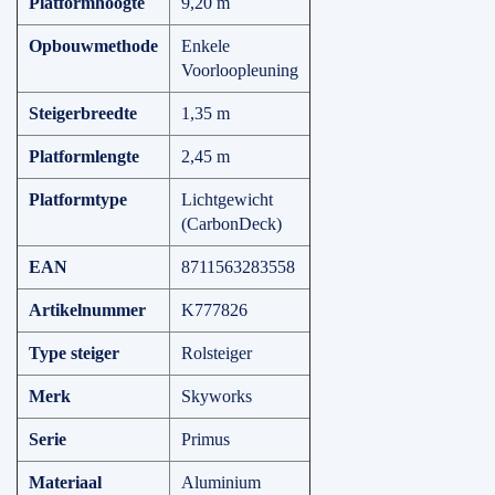
Platformhoogte
9,20 m
Opbouwmethode
Enkele
Voorloopleuning
Steigerbreedte
1,35 m
Platformlengte
2,45 m
Platformtype
Lichtgewicht
(CarbonDeck)
EAN
8711563283558
Artikelnummer
K777826
Type steiger
Rolsteiger
Merk
Skyworks
Serie
Primus
Materiaal
Aluminium