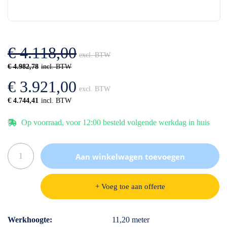
einde
het
van
begin
de
van
afbeeldingen-
de
gallerij
afbeeldingen-
€ 4.118,00
gallerij
€ 4.982,78
€ 3.921,00
€ 4.744,41
Op voorraad, voor 12:00 besteld volgende werkdag in huis
Aan winkelwagen toevoegen
+ Voeg toe aan offerte
Specificaties
Werkhoogte
11,20 meter