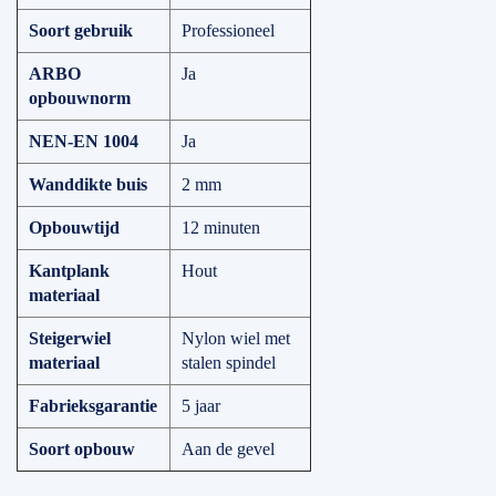
Soort gebruik
Professioneel
ARBO
Ja
opbouwnorm
NEN-EN 1004
Ja
Wanddikte buis
2 mm
Opbouwtijd
12 minuten
Kantplank
Hout
materiaal
Steigerwiel
Nylon wiel met
materiaal
stalen spindel
Fabrieksgarantie
5 jaar
Soort opbouw
Aan de gevel