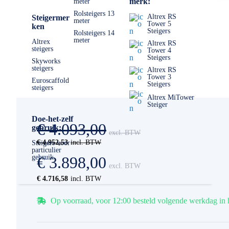
merk:
meter
Rolsteigers 13
Altrex RS
Steigermer
meter
Tower 5
ken
Steigers
Rolsteigers 14
meter
Altrex
Altrex RS
steigers
Tower 4
Steigers
Skyworks
steigers
Altrex RS
Tower 3
Euroscaffold
Steigers
steigers
Altrex MiTower
Steiger
Doe-het-zelf
€ 4.093,00
gebruik:
€ 4.952,53
Steigers voor
particulier
gebruik
€ 3.898,00
€ 4.716,58
Op voorraad, voor 12:00 besteld volgende werkdag in 