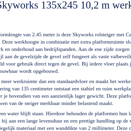
r Skyworks 135x245 10,2 m we
formlengte van 2.45 meter is deze Skyworks rolsteiger met 
. Deze werkhoogte in combinatie met extra platformruimte sl
rk en onderhoud aan bedrijfspanden. Aan de ene zijde zorgen
jl aan de gevelzijde de gevel zelf fungeert als vaste valbeve
d voor gebruik direct tegen de gevel. Bij iedere vloer plaats
etrouwbaar wordt opgebouwd.
 meer werkruimte dan een standaardvloer en maakt het werken
ring van 135 centimeter ontstaat een stabiel en ruim werkplat
r je bovendien van een aanzienlijk lager gewicht. Deze platf
wen van de steiger merkbaar minder belastend maakt.
en water blijft staan. Hierdoor behouden de platformen hun la
agt bij aan een lange levensduur en een prettige handling op 
 degelijk materiaal met een wanddikte van 2 millimeter. Deze 