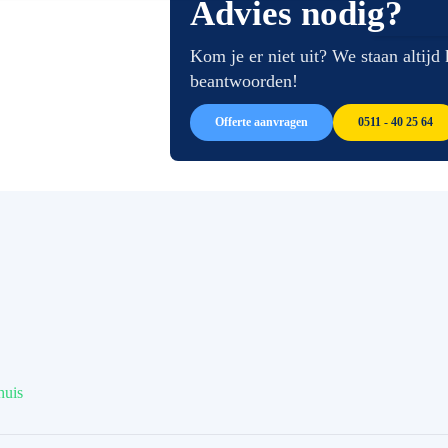
Advies nodig?
van
begin
de
van
afbeeldingen-
de
Kom je er niet uit? We staan altijd
gallerij
afbeeldingen-
beantwoorden!
gallerij
Offerte aanvragen
0511 - 40 25 64
huis