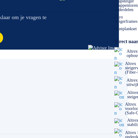
Trapsteiger
(trappentoren
onderdelen
 klaar om je vragen te
Euro
steigerframes
Kantplankset
Direct naar
Altrex
opbou
Altrex
steiger
(Fiber
Altrex
uitwij
Altre
steige
Altrex
voorlo
(Safe-
Altre
stabil
Altrex
onderd