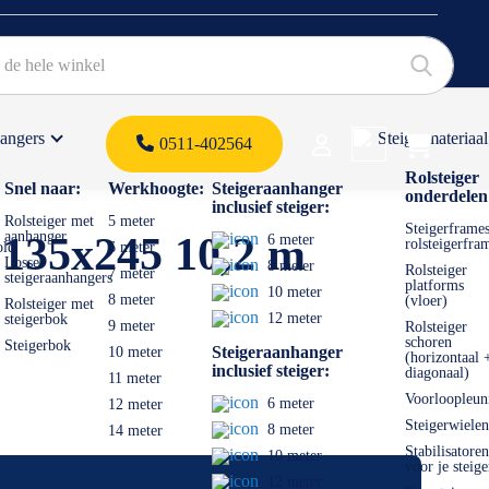
hangers
Steigermateriaal
Products 
0511-402564
 offerte
Rolsteiger
Snel naar:
Werkhoogte:
Steigeraanhanger
onderdelen
inclusief steiger:
Rolsteiger met
5 meter
Steigerframes
aanhanger
 135x245 10,2 m
6 meter
rolsteigerfra
old
6 meter
Losse
8 meter
Rolsteiger
7 meter
steigeraanhangers
platforms
10 meter
8 meter
(vloer)
Rolsteiger met
12 meter
steigerbok
9 meter
Rolsteiger
schoren
Steigerbok
Steigeraanhanger
10 meter
(horizontaal 
inclusief steiger:
diagonaal)
11 meter
Voorloopleun
6 meter
12 meter
Steigerwielen
8 meter
14 meter
Stabilisatoren
10 meter
voor je steige
12 meter