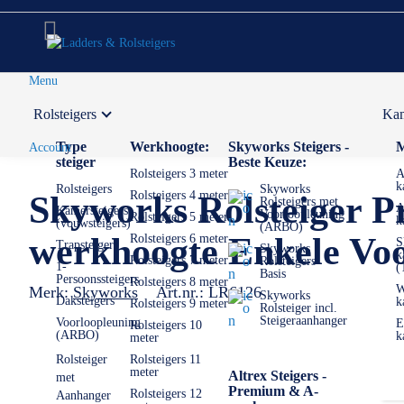
Menu
Rolsteigers
Kam
Voor 12:00 uur besteld,
volgende werkdag in huis
Type
Werkhoogte:
Skyworks Steigers -
M
Account
steiger
Beste Keuze:
Rolsteigers 3 meter
A
k
Rolsteigers
Skyworks
Rolsteigers 4 meter
Skyworks Rolsteiger P
Rolsteigers met
A
Kamersteigers
Voorloopleuning
Rolsteigers 5 meter
k
(vouwsteigers)
(ARBO)
werkhoogte Enkele Voo
Rolsteigers 6 meter
S
Trapsteigers
Skyworks
k
Rolsteigers 7 meter
Rolsteigers
1-
(
Basis
Persoonssteigers
Rolsteigers 8 meter
W
Merk:
Skyworks
Art.nr.:
LR6126
Skyworks
Daksteigers
k
Rolsteigers 9 meter
Rolsteiger incl.
Steigeraanhanger
Voorloopleuning
E
Rolsteigers 10
(ARBO)
k
meter
Rolsteiger
Rolsteigers 11
meter
Altrex Steigers -
met
Premium & A-
Rolsteigers 12
Aanhanger