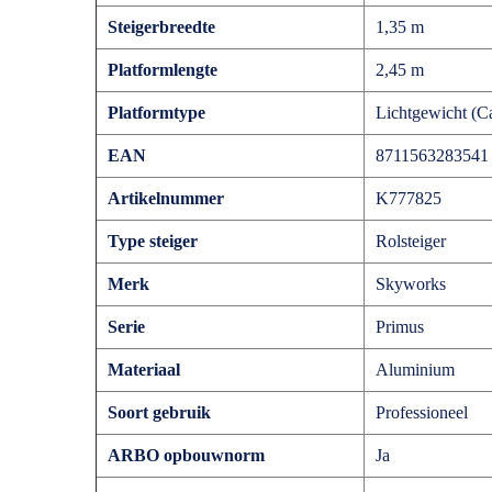
Steigerbreedte
1,35 m
Platformlengte
2,45 m
Platformtype
Lichtgewicht (
EAN
8711563283541
Artikelnummer
K777825
Type steiger
Rolsteiger
Merk
Skyworks
Serie
Primus
Materiaal
Aluminium
Soort gebruik
Professioneel
ARBO opbouwnorm
Ja