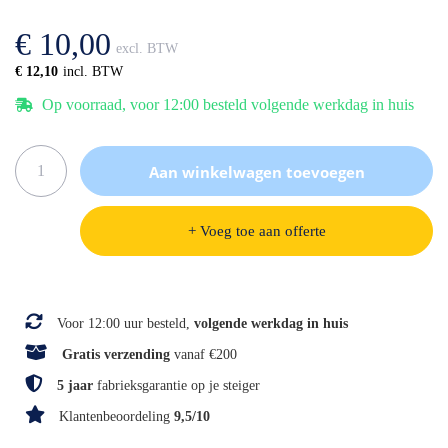
afbeeldingen-
de
gallerij
afbeeldingen-
€ 10,00
gallerij
€ 12,10
Op voorraad, voor 12:00 besteld volgende werkdag in huis
Aan winkelwagen toevoegen
+ Voeg toe aan offerte
Specificaties
Voor 12:00 uur besteld,
volgende werkdag in huis
Gratis verzending
vanaf €200
5 jaar
fabrieksgarantie op je steiger
Klantenbeoordeling
9,5/10