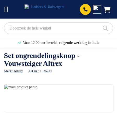
Prod
Voor 12:00 uur besteld,
volgende werkdag in huis
Bekijk hier onze Actiepagina
Set ongrendelingsknop -
Vouwsteiger Altrex
Binnen 1 dag een
gratis offerte
Merk:
Altrex
Art.nr.:
LR6742
Ga
naar
Ga
het
naar
einde
het
van
begin
de
van