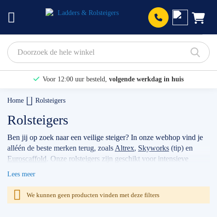
Prod
Voor 12:00 uur besteld,
volgende werkdag in huis
Bekijk hier onze Actiepagina
Home
Rolsteigers
Binnen 1 dag een
gratis offerte
Rolsteigers
Ben jij op zoek naar een veilige steiger? In onze webhop vind je
alléén de beste merken terug, zoals
Altrex
,
Skyworks
(tip) en
Euroscaffold
. Onze rolsteigers zijn geschikt voor intensieve
klussen, voor bijvoorbeeld timmermannen, schilders, of
Lees meer
werkzaamheden met betrekking tot zonnepanelen. Wanneer je
jouw stellage gebruikt als professional dan raden wij je aan
We kunnen geen producten vinden met deze filters
volgens de actuele norm te werken met de
rolsteiger
voorloopleuning
.
TIP: maak gebruik van onze filters om snel