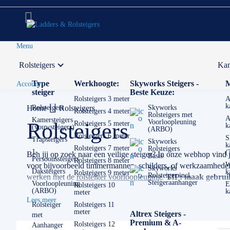
Menu
Rolsteigers
Kam
Voor 12:00 uur besteld,
volgende werkdag in huis
Type
Werkhoogte:
Skyworks Steigers -
M
Account
steiger
Beste Keuze:
Rolsteigers 3 meter
A
k
Home
Rolsteigers
Rolsteigers
Skyworks
Rolsteigers 4 meter
Rolsteigers met
A
Kamersteigers
Voorloopleuning
Rolsteigers
Rolsteigers 5 meter
k
(vouwsteigers)
(ARBO)
Rolsteigers 6 meter
S
Trapsteigers
Skyworks
k
Rolsteigers 7 meter
Rolsteigers
1-
(
Ben jij op zoek naar een veilige steiger? In onze webhop vind 
Basis
Persoonssteigers
Rolsteigers 8 meter
W
voor bijvoorbeeld timmermannen, schilders, of werkzaamheden m
Skyworks
Daksteigers
k
Rolsteigers 9 meter
Rolsteiger incl.
werken met de
rolsteiger voorloopleuning
.
TIP: maak gebruik 
Steigeraanhanger
Voorloopleuning
E
Rolsteigers 10
(ARBO)
k
meter
✅
Voor 12U besteld = volgende werkdag op locatie
Lees meer
✅
Vrijblijvende offerte
op maat
Rolsteiger
Rolsteigers 11
meter
Altrex Steigers -
met
✅ Contact:
0511- 40 25 64
, of
mail
Premium & A-
Rolsteigers 12
Aanhanger