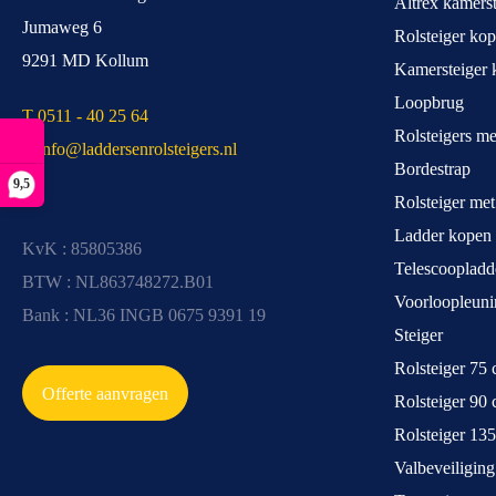
Altrex kamerst
Jumaweg 6
Rolsteiger ko
9291 MD Kollum
Kamersteiger 
Loopbrug
T 0511 - 40 25 64
Rolsteigers m
E info@laddersenrolsteigers.nl
Bordestrap
9,5
Rolsteiger me
Ladder kopen
KvK : 85805386
Telescoopladd
BTW : NL863748272.B01
Voorloopleuni
Bank : NL36 INGB 0675 9391 19
Steiger
Rolsteiger 75
Offerte aanvragen
Rolsteiger 90
Rolsteiger 13
Valbeveiliging