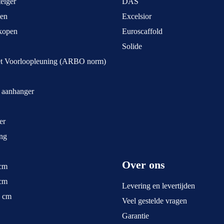
eiger
DAS
pen
Excelsior
kopen
Euroscaffold
Solide
et Voorloopleuning (ARBO norm)
t aanhanger
er
ng
Over ons
 cm
 cm
Levering en levertijden
5 cm
Veel gestelde vragen
Garantie