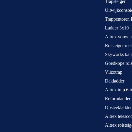
Trapsteiger
Uitwijkconsol
Trappentoren 
Ladder 3x10
Altrex vouwla
Rolsteiger met
Skyworks kame
Goedkope rols
Vlizotrap
Dakladder
Altrex trap 6 
Reformladder
Opsteekladder
Altrex telesco
Altrex rolstei