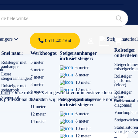
hangers
Steigermateriaal
Products 
0511-402564
 offerte
Rolsteiger
Snel naar:
Werkhoogte:
Steigeraanhanger
onderdelen
inclusief steiger:
Rolsteiger met
5 meter
Steigerframes
aanhanger
6 meter
rolsteigerfra
old
6 meter
Losse
8 meter
Rolsteiger
7 meter
steigeraanhangers
platforms
10 meter
8 meter
(vloer)
Rolsteiger met
12 meter
steigerbok
9 meter
ffold
. Onze rolsteigers zijn geschikt voor intensieve klussen,
Rolsteiger
schoren
Steigerbok
 professional dan raden wij je aan volgens de actuele norm te
Steigeraanhanger
10 meter
(horizontaal 
inclusief steiger:
diagonaal)
11 meter
Voorloopleun
6 meter
12 meter
Steigerwielen
8 meter
14 meter
Stabilisatoren
10 meter
voor je steige
12 meter