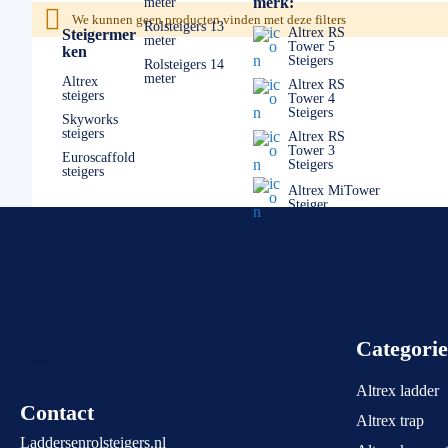
merk:
meter
We kunnen geen producten vinden met deze filters
Rolsteigers 13
Altrex RS
Steigermer
meter
Tower 5
ken
Steigers
Rolsteigers 14
meter
Altrex
Altrex RS
steigers
Tower 4
Steigers
Skyworks
steigers
Altrex RS
Tower 3
Euroscaffold
Steigers
steigers
Altrex MiTower
Steiger
Doe-het-zelf
gebruik:
Steigers voor
particulier
gebruik
Categori
Altrex ladder
Contact
Altrex trap
Laddersenrolsteigers.nl