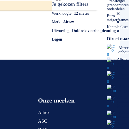
Trapsteiger
Je gekozen filters
(trappentoren
onderdelen
Werkhoogte
12 meter
Euro
steigerframes
Merk
Altrex
Kantplankset
Uitvoering
Dubbele voorloopleuning
Direct naar
Legen
Altrex
opbou
Altrex
steiger
(Fiber
Altrex
uitwij
Altre
steige
Altrex
Onze merken
voorlo
(Safe-
Altrex
Altre
stabil
ASC
Altrex
onderd