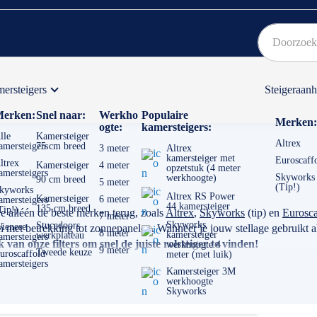
ersteigers
Steigeraan
Bekijk hier onze Actiepagina
Binnen 1 dag een
gratis
erken:
Snel naar:
Werkho
Populaire
Merken:
ogte:
kamersteigers:
lle
Kamersteiger
Altrex
amersteigers
75 cm breed
3 meter
Altrex
kamersteiger met
Euroscaff
ltrex
Kamersteiger
4 meter
opzetstuk (4 meter
amersteigers
Skyworks
werkhoogte)
90 cm breed
5 meter
(Tip!)
kyworks
Altrex RS Power
Kamersteiger
6 meter
amersteigers
44 kamersteiger
135 cm breed
Tip!)
je alléén de beste merken terug, zoals
Altrex
,
Skyworks
(tip) en
Eurosca
7 meter
Skyworks
Stucadoors
ienese
et betrekking tot zonnepanelen. Wanneer je jouw stellage gebruikt als
8 meter
kamersteiger
werkplateau
amersteigers
van onze filters om snel de juiste rolsteiger te vinden!
werkhoogte 4
9 meter
Tweede keuze
uroscaffold
meter (met luik)
amersteigers
Kamersteiger 3M
werkhoogte
Skyworks