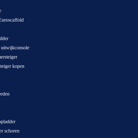
e
Euroscaffold
dder
 uitwijkconsole
rsteiger
teiger kopen
treden
opladder
ger schoren