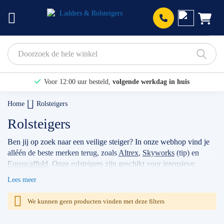
Prod
Voor 12:00 uur besteld,
volgende werkdag in huis
Bekijk hier onze Actiepagina
Home
Rolsteigers
Binnen 1 dag een
gratis offerte
Rolsteigers
Ben jij op zoek naar een veilige steiger? In onze webhop vind je
alléén de beste merken terug, zoals
Altrex
,
Skyworks
(tip) en
Euroscaffold
. Onze rolsteigers zijn geschikt voor intensieve
klussen, voor bijvoorbeeld timmermannen, schilders, of
Lees meer
werkzaamheden met betrekking tot zonnepanelen. Wanneer je
jouw stellage gebruikt als professional dan raden wij je aan
We kunnen geen producten vinden met deze filters
volgens de actuele norm te werken met de
rolsteiger
voorloopleuning
.
TIP: maak gebruik van onze filters om snel