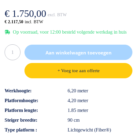
afbeeldingen-
de
gallerij
afbeeldingen-
€ 1.750,00
gallerij
€ 2.117,50
Op voorraad, voor 12:00 besteld volgende werkdag in huis
Aan winkelwagen toevoegen
+ Voeg toe aan offerte
Specificaties
Werkhoogte
6,20 meter
Platformhoogte
4,20 meter
Platform lengte
1.85 meter
Steiger breedte
90 cm
Type platform
Lichtgewicht (Fiber®)