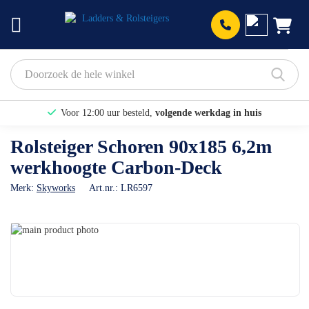
Prod
Voor 12:00 uur besteld,
volgende werkdag in huis
Bekijk hier onze Actiepagina
Rolsteiger Schoren 90x185 6,2m
werkhoogte Carbon-Deck
Binnen 1 dag een
gratis offerte
Merk:
Skyworks
Art.nr.:
LR6597
Ga
naar
Ga
het
naar
einde
het
van
begin
de
van