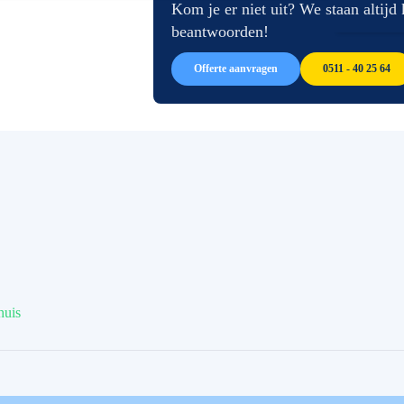
afbeeldingen-
de
Kom je er niet uit? We staan altijd
gallerij
afbeeldingen-
beantwoorden!
gallerij
Offerte aanvragen
0511 - 40 25 64
huis