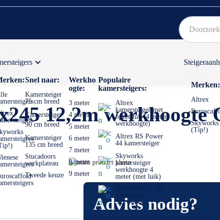
ersteigers
Steigeraan
Bekijk hier onze Actiepagina
Binnen 1 dag een
gratis
erken:
Snel naar:
Werkho
Populaire
Merken:
ogte:
kamersteigers:
lle
Kamersteiger
Altrex
amersteigers
75 cm breed
3 meter
Altrex
35x245 12,2m werkhoogte
kamersteiger met
Euroscaff
ltrex
Kamersteiger
4 meter
opzetstuk (4 meter
amersteigers
Skyworks
werkhoogte)
90 cm breed
5 meter
(Tip!)
kyworks
Altrex RS Power
Kamersteiger
6 meter
amersteigers
44 kamersteiger
135 cm breed
Tip!)
7 meter
Skyworks
Stucadoors
ienese
Ga
8 meter
kamersteiger
werkplateau
amersteigers
werkhoogte 4
naar
Ga
9 meter
Tweede keuze
uroscaffold
meter (met luik)
het
naar
amersteigers
Kamersteiger 3M
einde
het
werkhoogte
Advies nodig?
van
begin
Skyworks
de
van