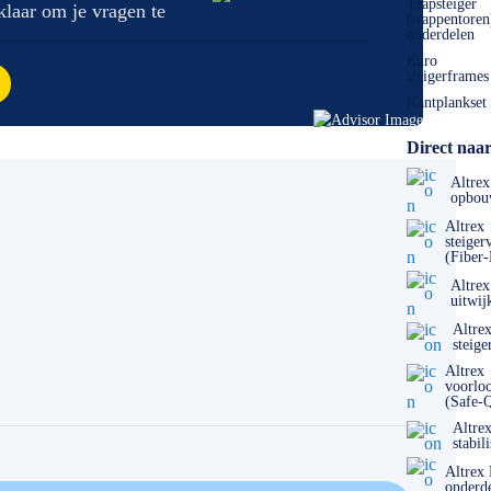
Trapsteiger
 klaar om je vragen te
(trappentoren
onderdelen
Euro
steigerframes
Kantplankset
Direct naar
Altrex
opbou
Altrex
steiger
(Fiber
Altrex
uitwij
Altre
steige
Altrex
voorlo
(Safe-
Altre
stabil
Altrex
onderd