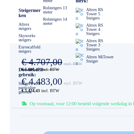
merk:
meter
Rolsteigers 13
Altrex RS
Steigermer
meter
Tower 5
ken
Steigers
Rolsteigers 14
meter
Altrex
Altrex RS
steigers
Tower 4
Steigers
Skyworks
steigers
Altrex RS
Tower 3
Euroscaffold
Steigers
steigers
Altrex MiTower
€ 4.707,00
Steiger
Doe-het-zelf
€ 5.695,47
gebruik:
€ 4.483,00
Steigers voor
particulier
€ 5.424,43
gebruik
Op voorraad, voor 12:00 besteld volgende werkdag in 