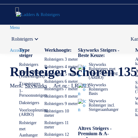
Menu
Rolsteigers
Kam
Voor 12:00 uur besteld,
volgende werkdag in huis
Type
Werkhoogte:
Skyworks Steigers -
M
Account
steiger
Beste Keuze:
Rolsteigers 3 meter
A
k
Rolsteigers
Skyworks
Rolsteigers 4 meter
Rolsteiger Schoren 1
Rolsteigers met
A
Kamersteigers
Voorloopleuning
Rolsteigers 5 meter
k
(vouwsteigers)
(ARBO)
Rolsteigers 6 meter
S
Trapsteigers
Merk:
Skyworks
Art.nr.:
LR6223
Skyworks
k
Rolsteigers 7 meter
Rolsteigers
1-
(
Basis
Persoonssteigers
Rolsteigers 8 meter
W
Skyworks
Daksteigers
k
Rolsteigers 9 meter
Rolsteiger incl.
Steigeraanhanger
Voorloopleuning
E
Rolsteigers 10
(ARBO)
k
meter
Rolsteiger
Rolsteigers 11
meter
Altrex Steigers -
met
Premium & A-
Rolsteigers 12
Aanhanger