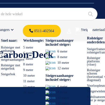
hangers
Steigermateriaal
Products 
0511-402564
 offerte
Rolsteiger
Snel naar:
Werkhoogte:
Steigeraanhanger
onderdelen
inclusief steiger:
Rolsteiger met
5 meter
Steigerframes
aanhanger
 Carbon-Deck
6 meter
rolsteigerfra
old
6 meter
Losse
8 meter
Rolsteiger
7 meter
steigeraanhangers
platforms
10 meter
8 meter
(vloer)
Rolsteiger met
12 meter
steigerbok
9 meter
Rolsteiger
schoren
Steigerbok
Steigeraanhanger
10 meter
(horizontaal 
inclusief steiger:
diagonaal)
11 meter
Voorloopleun
6 meter
12 meter
Steigerwielen
8 meter
14 meter
Stabilisatoren
10 meter
voor je steige
12 meter