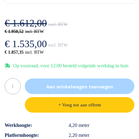
de
van
afbeeldingen-
de
gallerij
afbeeldingen-
€ 1.612,00
gallerij
€ 1.950,52
€ 1.535,00
€ 1.857,35
Op voorraad, voor 12:00 besteld volgende werkdag in huis
Aan winkelwagen toevoegen
+ Voeg toe aan offerte
Specificaties
Werkhoogte
4,20 meter
Platformhoogte
2,20 meter