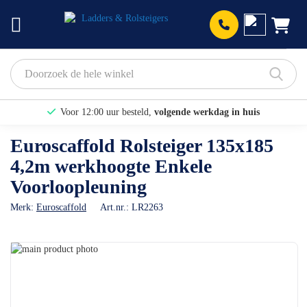
Prod
Voor 12:00 uur besteld,
volgende werkdag in huis
Bekijk hier onze Actiepagina
Euroscaffold Rolsteiger 135x185
4,2m werkhoogte Enkele
Binnen 1 dag een
gratis offerte
Voorloopleuning
Merk:
Euroscaffold
Art.nr.:
LR2263
Ga
naar
Ga
het
naar
einde
het
van
begin