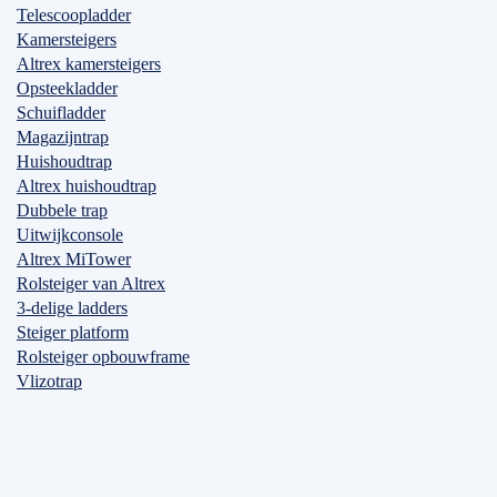
Telescoopladder
Kamersteigers
Altrex kamersteigers
Opsteekladder
Schuifladder
Magazijntrap
Huishoudtrap
Altrex huishoudtrap
Dubbele trap
Uitwijkconsole
Altrex MiTower
Rolsteiger van Altrex
3-delige ladders
Steiger platform
Rolsteiger opbouwframe
Vlizotrap