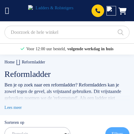
Prod
Voor 12:00 uur besteld,
volgende werkdag in huis
Bekijk hier onze Actiepagina
Home
Reformladder
Binnen 1 dag een
gratis offerte
Reformladder
Ben je op zoek naar een reformladder? Reformladders kan je
zowel tegen de gevel, als vrijstaand gebruiken. Dit vrijstaande
gebruiken noemen we de 'reformstand'. Als een ladder niet
vrijstaand kan staan dan noemen we dit een 'opsteekladder'. Wij
Lees meer
verkopen reformladders van alléén beste de merken zoals: Altrex,
Wienese en Solide. Al onze reformladders voldoen aan de
Sorteren op
strengste wet -en regelgeving.
✅
Volgende werkdag op locatie
Filters