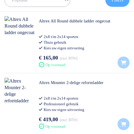
✅
Meedenkende klantenservice
✅ Contact:
0511- 40 25 64
, of
mail
Altrex All Round dubbele ladder ongecoat
2x8 t/m 2x14 sporten
Thuis gebruik
Kies uw eigen uitvoering
€ 165,00
excl. BTW
Op voorraad
Altrex Mounter 2-delige reformladder
2x8 t/m 2x14 sporten
Professioneel gebruik
Kies uw eigen uitvoering
€ 419,00
excl. BTW
Op voorraad