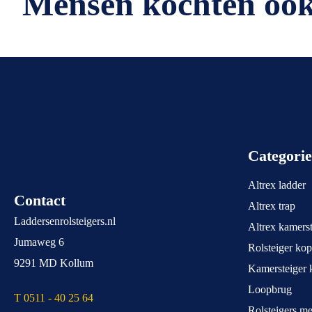
Mensen kochten oo
Categori
Altrex ladder
Contact
Altrex trap
Laddersenrolsteigers.nl
Altrex kamerst
Jumaweg 6
Rolsteiger ko
9291 MD Kollum
Kamersteiger 
Loopbrug
T 0511 - 40 25 64
Rolsteigers m