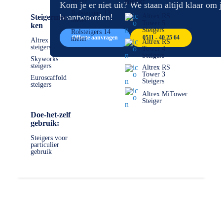
afbeeldingen-
de
merk:
meter
Kom je er niet uit? We staan altijd klaar om 
gallerij
afbeeldingen-
Rolsteigers 13
beantwoorden!
Altrex RS
Steigermer
meter
gallerij
Tower 5
ken
Steigers
Rolsteigers 14
Offerte aanvragen
0511 - 40 25 64
meter
Altrex
Altrex RS
steigers
Tower 4
Steigers
Skyworks
steigers
Altrex RS
Tower 3
Euroscaffold
Steigers
steigers
Altrex MiTower
Steiger
Doe-het-zelf
gebruik:
Steigers voor
particulier
gebruik