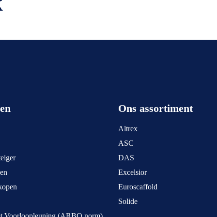
k
een
Ons assortiment
Altrex
ASC
eiger
DAS
pen
Excelsior
kopen
Euroscaffold
Solide
et Voorloopleuning (ARBO norm)