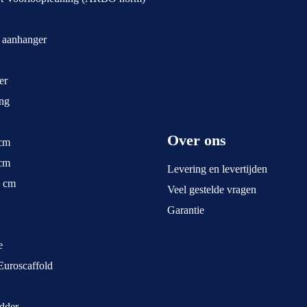
t aanhanger
er
ng
Over ons
 cm
 cm
Levering en levertijden
5 cm
Veel gestelde vragen
Garantie
e
Euroscaffold
dder