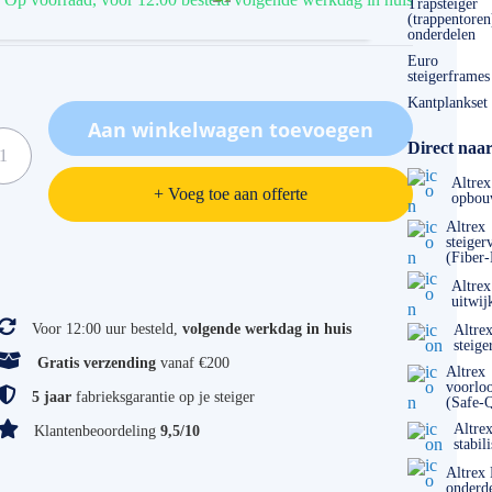
Trapsteiger
(trappentoren
onderdelen
Euro
steigerframes
Kantplankset
Aan winkelwagen toevoegen
Direct naar
Altrex
+ Voeg toe aan offerte
opbou
Altrex
steiger
(Fiber
ificaties
Altrex
uitwij
Voor 12:00 uur besteld,
volgende werkdag in huis
Altre
steige
Gratis verzending
vanaf €200
Altrex
voorlo
5 jaar
fabrieksgarantie op je steiger
(Safe-
Altre
Klantenbeoordeling
9,5/10
stabil
Altrex
onderd