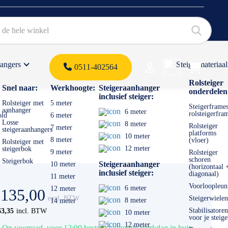
hangers
Steigermateriaal
Products 
0511-402564
 offerte
Rolsteiger
Snel naar:
Werkhoogte:
Steigeraanhanger
onderdelen
inclusief steiger:
Rolsteiger met
5 meter
Steigerframes
aanhanger
6 meter
rolsteigerfra
old
6 meter
Losse
8 meter
Rolsteiger
7 meter
steigeraanhangers
platforms
10 meter
8 meter
(vloer)
Rolsteiger met
12 meter
steigerbok
9 meter
Rolsteiger
schoren
Steigerbok
Steigeraanhanger
10 meter
(horizontaal 
inclusief steiger:
diagonaal)
11 meter
Voorloopleun
6 meter
12 meter
 135,00
Steigerwielen
8 meter
14 meter
Stabilisatoren
63,35
10 meter
voor je steige
12 meter
Op voorraad, voor 12:00 besteld volgende werkdag in huis