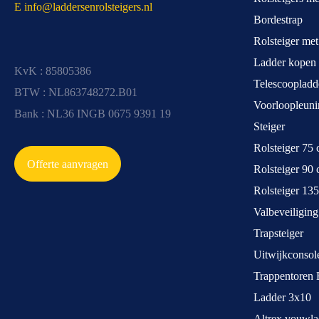
E info@laddersenrolsteigers.nl
Bordestrap
Rolsteiger me
Ladder kopen
KvK : 85805386
Telescoopladd
BTW : NL863748272.B01
Voorloopleuni
Bank : NL36 INGB 0675 9391 19
Steiger
Rolsteiger 75
Offerte aanvragen
Rolsteiger 90
Rolsteiger 13
Valbeveiliging
Trapsteiger
Uitwijkconsol
Trappentoren 
Ladder 3x10
Altrex vouwla