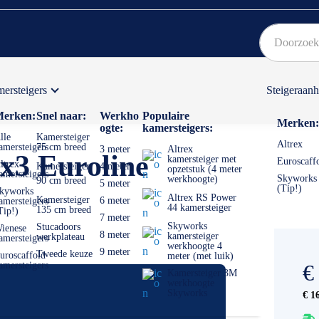
ersteigers
Steigeraan
Bekijk hier onze Actiepagina
Binnen 1 dag een
gratis
erken:
Snel naar:
Werkho
Populaire
Merken:
ogte:
kamersteigers:
lle
Kamersteiger
Altrex
amersteigers
75 cm breed
3 meter
Altrex
x3 Euroline
kamersteiger met
Euroscaff
ltrex
Kamersteiger
4 meter
opzetstuk (4 meter
amersteigers
Skyworks
werkhoogte)
90 cm breed
5 meter
(Tip!)
kyworks
Altrex RS Power
Kamersteiger
6 meter
amersteigers
44 kamersteiger
135 cm breed
Tip!)
7 meter
Skyworks
Stucadoors
ienese
8 meter
kamersteiger
werkplateau
amersteigers
werkhoogte 4
9 meter
Tweede keuze
uroscaffold
meter (met luik)
amersteigers
€
Kamersteiger 3M
werkhoogte
Skyworks
€ 1