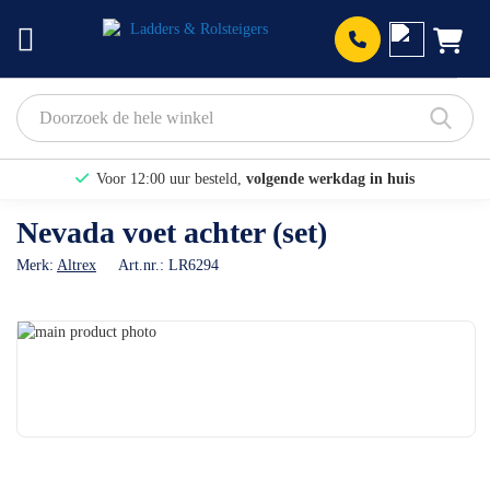
Prod
Voor 12:00 uur besteld,
volgende werkdag in huis
Bekijk hier onze Actiepagina
Nevada voet achter (set)
Binnen 1 dag een
gratis offerte
Merk:
Altrex
Art.nr.:
LR6294
Ga
naar
Ga
het
naar
einde
het
van
begin
de
van
afbeeldingen-
de
gallerij
afbeeldingen-