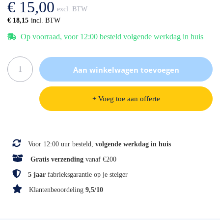
€ 15,00
gallerij
€ 18,15
Op voorraad, voor 12:00 besteld volgende werkdag in huis
Aan winkelwagen toevoegen
+ Voeg toe aan offerte
Specificaties
Voor 12:00 uur besteld,
volgende werkdag in huis
Gratis verzending
vanaf €200
5 jaar
fabrieksgarantie op je steiger
Klantenbeoordeling
9,5/10