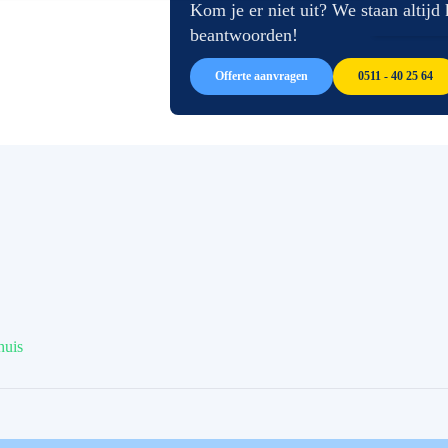
afbeeldingen-
de
Kom je er niet uit? We staan altijd
gallerij
afbeeldingen-
beantwoorden!
gallerij
Offerte aanvragen
0511 - 40 25 64
huis