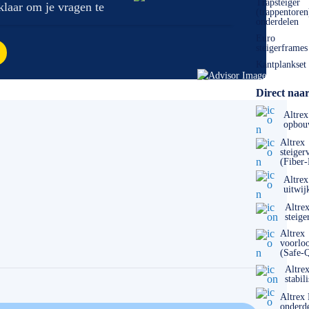
Trapsteiger
 klaar om je vragen te
(trappentoren
onderdelen
Euro
steigerframes
Kantplankset
Direct naar
Altrex
opbou
Altrex
steiger
(Fiber
Altrex
uitwij
Altre
steige
Altrex
voorlo
(Safe-
Altre
stabil
Altrex
onderd