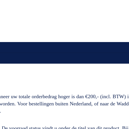
neer uw totale orderbedrag hoger is dan €200,- (incl. BTW) i
d worden. Voor bestellingen buiten Nederland, of naar de Wad
.
. De voorraad status vindt u onder de titel van dit product. B