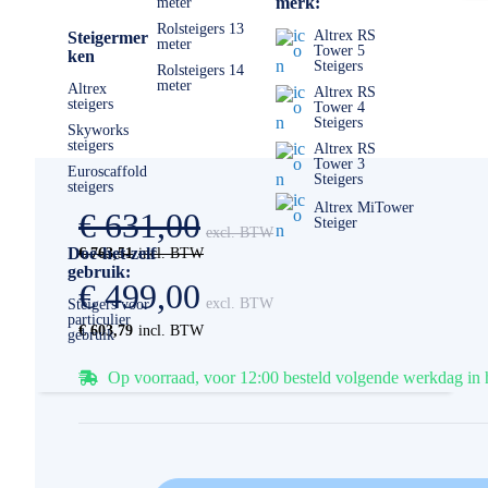
merk:
meter
Rolsteigers 13
Altrex RS
Steigermer
meter
Tower 5
ken
Steigers
Rolsteigers 14
meter
Altrex
Altrex RS
steigers
Tower 4
Steigers
Skyworks
steigers
Altrex RS
Tower 3
Euroscaffold
Steigers
steigers
Altrex MiTower
€ 631,00
Steiger
Doe-het-zelf
€ 763,51
gebruik:
€ 499,00
Steigers voor
particulier
€ 603,79
gebruik
Op voorraad, voor 12:00 besteld volgende werkdag in 