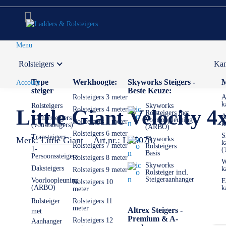
Menu
Rolsteigers
Kam
Voor 12:00 uur besteld,
volgende werkdag in huis
Type
Werkhoogte:
Skyworks Steigers -
M
Account
steiger
Beste Keuze:
Rolsteigers 3 meter
A
k
Rolsteigers
Skyworks
Rolsteigers 4 meter
Little Giant Velocit
Rolsteigers met
A
Kamersteigers
Voorloopleuning
Rolsteigers 5 meter
k
(vouwsteigers)
(ARBO)
Rolsteigers 6 meter
S
Trapsteigers
Merk:
Little Giant
Art.nr.:
LR5078
Skyworks
k
Rolsteigers 7 meter
Rolsteigers
1-
(
Basis
Persoonssteigers
Rolsteigers 8 meter
W
Skyworks
Daksteigers
k
Rolsteigers 9 meter
Rolsteiger incl.
Steigeraanhanger
Voorloopleuning
E
Rolsteigers 10
(ARBO)
k
meter
Rolsteiger
Rolsteigers 11
meter
Altrex Steigers -
met
Premium & A-
Rolsteigers 12
Aanhanger