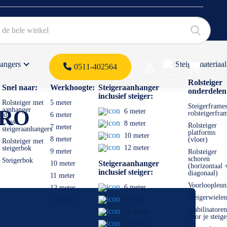
hangers
Steigermateriaal
Products 
0511-402564
 offerte
Rolsteiger
Snel naar:
Werkhoogte:
Steigeraanhanger
onderdelen
inclusief steiger:
Rolsteiger met
5 meter
Steigerframes
aanhanger
PRO
6 meter
rolsteigerfra
old
6 meter
Losse
8 meter
Rolsteiger
7 meter
steigeraanhangers
platforms
10 meter
8 meter
(vloer)
Rolsteiger met
12 meter
steigerbok
9 meter
Rolsteiger
schoren
Steigerbok
Steigeraanhanger
10 meter
(horizontaal 
inclusief steiger:
diagonaal)
11 meter
Voorloopleun
6 meter
12 meter
Steigerwielen
8 meter
14 meter
Stabilisatoren
10 meter
voor je steige
12 meter